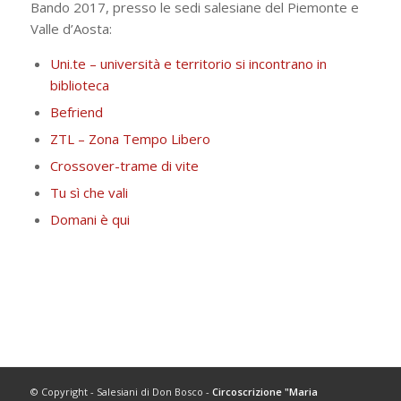
Bando 2017, presso le sedi salesiane del Piemonte e
Valle d’Aosta:
Uni.te – università e territorio si incontrano in
biblioteca
Befriend
ZTL – Zona Tempo Libero
Crossover-trame di vite
Tu sì che vali
Domani è qui
© Copyright - Salesiani di Don Bosco -
Circoscrizione "Maria