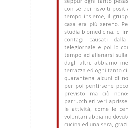
seppur ogni tanto pesas
con sé dei risvolti posit
tempo insieme, il grupp
casa era più sereno. Pe
studia biomedicina, ci inv
contagi causati dall
telegiornale e poi lo c
tempo ad allenarsi sulla
dagli altri, abbiamo me
terrazza ed ogni tanto ci
quarantena alcuni di noi
per poi pentirsene poco 
previsto ma ciò nono
parrucchieri veri aprisse
le attività, come le ce
volontari abbiamo dovuto
cucina ed una sera, grazi