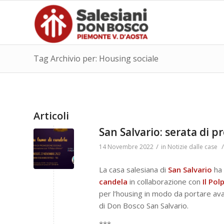
Tag Archivio per: Housing sociale
Articoli
San Salvario: serata di 
/
/
14 Novembre 2022
in
Notizie dalle case
La casa salesiana di
San Salvario
ha 
candela
in collaborazione con
Il Pol
per l’housing in modo da portare avan
di Don Bosco San Salvario.
***