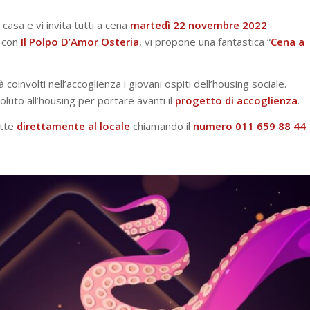
casa e vi invita tutti a cena
martedì 22 novembre 2022
.
 con
Il Polpo D’Amor Osteria
, vi propone una fantastica “
Cena a
coinvolti nell’accoglienza i giovani ospiti dell’housing sociale.
luto all’housing per portare avanti il
progetto
di
accoglienza
.
atte
direttamente al locale
chiamando il
numero 011 659 88 44
.