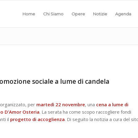
Home
Chi Siamo
Opere
Notizie
Agenda
promozione sociale a lume di candela
organizzato, per
martedì
22
novembre
, una
cena a lume di
po D’Amor Osteria
. La serata ha come scopo raccogliere fondi
ti il
progetto di accoglienza
. Di seguito la notizia a cura del sit