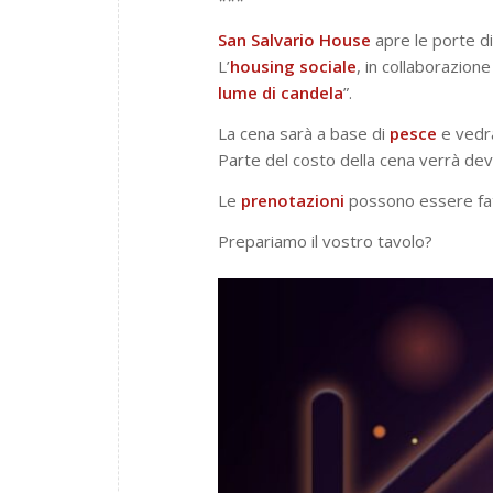
San Salvario House
apre le porte di 
L’
housing
sociale
, in collaborazione
lume di candela
”.
La cena sarà a base di
pesce
e vedrà 
Parte del costo della cena verrà devo
Le
prenotazioni
possono essere f
Prepariamo il vostro tavolo?