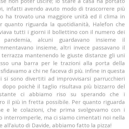
se non poter uscire; lo stare a casa ha portato
ivi, infatti avendo avuto modo di trascorrere più
o ha trovato una maggiore unità ed il clima in
r quanto riguarda la quotidianità, Halefon che
iava tutti i giorni il bollettino con il numero dei
a pandemia, alcuni guardavano insieme il
ommentavano insieme, altri invece passavano il
 terrazza mantenendo le giuste distanze gli uni
sso una barra per le trazioni alla porta della
 sfidavamo a chi ne faceva di più. infine in questa
 si sono divertiti ad improvvisarsi parrucchieri
dopo poichè il taglio risultava più bizzarro del
stante ci abbiamo riso su sperando che i
ro il più in fretta possibile. Per quanto riguarda
ne e le colazioni, che prima svolgevamo con i
 interromperle, ma ci siamo cimentati noi nella
e all’aiuto di Davide, abbiamo fatto la pizza!