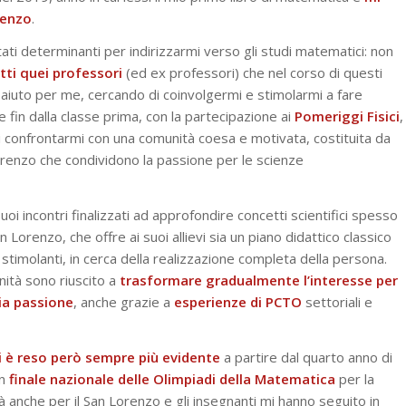
orenzo
.
tati determinanti per indirizzarmi verso gli studi matematici: non
tti quei professori
(ed ex professori) che nel corso di questi
e aiuto per me, cercando di coinvolgermi e stimolarmi a fare
 fin dalla classe prima, con la partecipazione ai
Pomeriggi
Fisici
,
di confrontarmi con una comunità coesa e motivata, costituita da
 Lorenzo che condividono la passione per le scienze
suoi incontri finalizzati ad approfondire concetti scientifici spesso
an Lorenzo, che offre ai suoi allievi sia un piano didattico classico
 stimolanti, in cerca della realizzazione completa della persona.
ità sono riuscito a
trasformare gradualmente l’interesse per
ia passione
, anche grazie a
esperienze di
PCTO
settoriali e
i è reso però sempre più evidente
a partire dal quarto anno di
n
finale nazionale delle Olimpiadi della Matematica
per la
tà anche per il San Lorenzo e gli insegnanti mi hanno seguito in