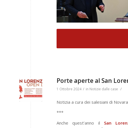
Porte aperte al San Lore
/
/
1 Ottobre 2024
in
Notizie dalle case
Notizia a cura dei salesiani di Novara
***
Anche quest’anno il
San Lore