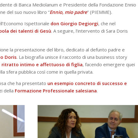
sidente di Banca Mediolanum e Presidente della Fondazione Ennio
ne del suo nuovo libro “
Ennio, mio padre
” (PIEMME).
dell’Economo Ispettoriale
don Giorgio Degiorgi
, che nel
bola dei talenti
di Gesù
. A seguire, l’intervento di Sara Doris
ione la presentazione del libro, dedicato al defunto padre e
o Doris
. La biografia unisce il racconto di una business story
 ritratto intimo e affettuoso di figlia
, facendo emergere quei
a sfera pubblica così come in quella privata.
iosa che ha presentato
un esempio concreto di successo e
zi della
Formazione
Professionale salesiana
.