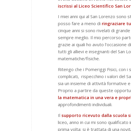
iscrissi al Liceo Scientifico San L
I miei anni qui al San Lorenzo sono s
posso fare a meno di
ringraziare tu
cinque anni si sono rivelati di grand
sempre meglio. Il mio percorso parte
grazie ai quali ho avuto l’occasione 
tutti gli allievi e insegnanti del San
matematiche/fisiche.
Ritengo che i Pomeriggi Fisici, con i 
complicati,
rispecchino i valori del S
sia un insieme di attività formative e
Proprio a partire da queste opportun
la matematica in una vera e propr
approfondimenti individuali.
Il
supporto ricevuto dalla scuola s
liceo, anno in cui mi sono qualificato i
prima volta: si è trattata di una novi