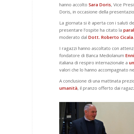
hanno accolto
Sara Doris
, Vice Pre
Doris, in occasione della presentazio
La giornata si è aperta con i saluti 
presentare l’ospite ha citato la
para
moderato dal
Dott. Roberto Cicala
.
I ragazzi hanno ascoltato con attenz
fondatore di Banca Mediolanum
Enni
italiana di respiro internazionale a
un
valori che lo hanno accompagnato nell
A conclusione di una mattinata prez
umanità
, il pranzo offerto dai ragaz