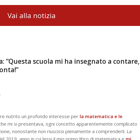
Vai alla notizia
: “Questa scuola mi ha insegnato a contare,
onta!”
.
e nutrito un profondo interesse per
la matematica e le
 che mi si presentava, ogni concetto apparentemente complicato
ione, nonostante non riuscissi pienamente a comprenderli. La
el 2019, anno in cui lessi il mio primo libro di matematica e
mi