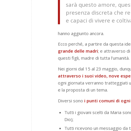
sarà questo amore, que
presenza discreta che re
e capaci di vivere e colti
hanno aggiunto ancora.
Ecco perché, a partire da questa id
grande delle madri
; e attraverso di
questi figli, madre di tutta l’umanità.
Nei giorni dal 15 al 23 maggio, dunq
attraverso i suoi video, nove esp
ogni giornata verranno tratteggiati u
e la proposta di un tema.
Diversi sono
i punti comuni di ogn
Tutti i giovani scelti da Maria s
Dio);
Tutti ricevono un messaggio da tr