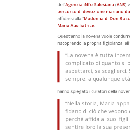
dell’
Agenzia iNfo Salesiana
(
ANS
) 
percorso di devozione mariano da
affidarsi alla “
Madonna di Don Bos
Maria Ausiliatrice
.
Quest’anno la novena vuole condurre i
riscoprendo la propria figliolanza, al
“La novena è tutta incent
complicato di quanto si 
aspettarci, sa sceglierci. 
sempre, a qualunque età
hanno spiegato i curatori della noven
“Nella storia, Maria appa
fidano di ciò che vedono e
perché affida ai suoi figl
sentire loro la sua pres