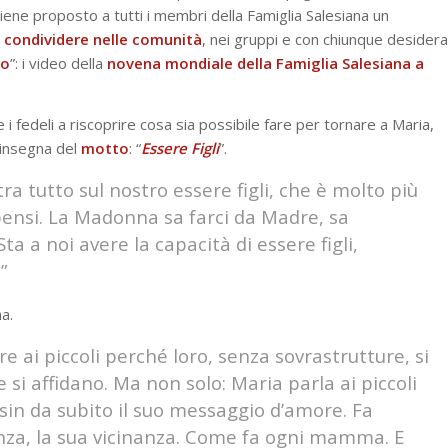
viene proposto a tutti i membri della Famiglia Salesiana un
 condividere nelle comunità
, nei gruppi e con chiunque desidera
co
”: i video della
novena mondiale della Famiglia Salesiana a
 fedeli a riscoprire cosa sia possibile fare per tornare a Maria,
l’insegna del
motto
: “
Essere Figli
”.
ra tutto sul nostro essere figli, che è molto più
pensi. La Madonna sa farci da Madre, sa
Sta a noi avere la capacità di essere figli,
”
a.
re ai piccoli perché loro, senza sovrastrutture, si
 si affidano. Ma non solo: Maria parla ai piccoli
i sin da subito il suo messaggio d’amore. Fa
enza, la sua vicinanza. Come fa ogni mamma. E