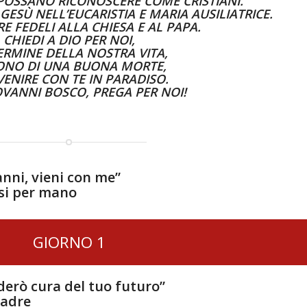
 POSSANO RICONOSCERE COME CRISTIANI.
ESÙ NELL’EUCARISTIA E MARIA AUSILIATRICE.
RE FEDELI ALLA CHIESA E AL PAPA.
CHIEDI A DIO PER NOI,
ERMINE DELLA NOSTRA VITA,
DONO DI UNA BUONA MORTE,
VENIRE CON TE IN PARADISO.
OVANNI BOSCO, PREGA PER NOI!
anni, vieni con me”
esi per mano
GIORNO 1
derò cura del tuo futuro”
padre