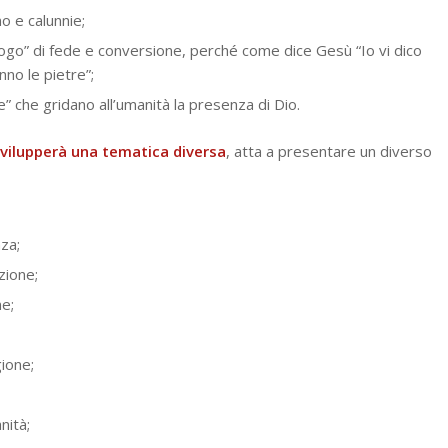
o e calunnie;
 luogo” di fede e conversione, perché come dice Gesù “Io vi dico
nno le pietre”;
e” che gridano all’umanità la presenza di Dio.
vilupperà una tematica diversa
, atta a presentare un diverso
za;
zione;
ne;
gione;
nità;