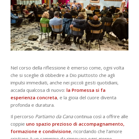
Nel corso della riflessione è emerso come, ogni volta
che si sceglie di obbedire a Dio piuttosto che agli
impulsi immediati, anche nei piccoli gesti quotidiani,
accada qualcosa di nuovo:
la Promessa si fa
esperienza concreta
, e la gioia del cuore diventa
profonda e duratura.
Il percorso
Partiamo da Cana
continua così a offrire alle
coppie
uno spazio prezioso di accompagnamento,
formazione e condivisione
, ricordando che l’amore
cristiano è un cammino da rinnovare ogni giorno,