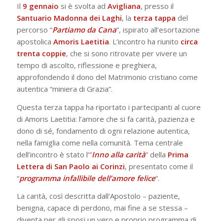
Il
9 gennaio
si è svolta ad
Avigliana
, presso il
Santuario Madonna dei Laghi
, la
terza
tappa
del
percorso “
Partiamo da Cana
”, ispirato all’esortazione
apostolica
Amoris
Laetitia
. L’incontro ha riunito
circa
trenta coppie
, che si sono ritrovate per vivere un
tempo di ascolto, riflessione e preghiera,
approfondendo il dono del Matrimonio cristiano come
autentica “miniera di Grazia”.
Questa terza tappa ha riportato i partecipanti al cuore
di Amoris Laetitia: l’amore che si fa carità, pazienza e
dono di sé, fondamento di ogni relazione autentica,
nella famiglia come nella comunità. Tema centrale
dell’incontro è stato l’”
Inno alla carità
” della
Prima
Lettera di San Paolo ai Corinzi
, presentato come il
“
programma infallibile dell’amore felice
”.
La carità, così descritta dall’Apostolo – paziente,
benigna, capace di perdono, mai fine a se stessa –
diventa per gli sposi un vero e proprio programma di