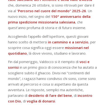
che, domenica 26 ottobre, si sono ritrovati per dare il
via al “
Percorso nel cuore del mondo” 2025-26
. Un
nuovo inizio, nel segno del
150° anniversario della
prima spedizione missionaria salesiana
, che
quest’anno profuma di storia e di futuro insieme.
Accogliendo l’appello dell’Ispettore, questi giovani
hanno scelto di mettersi
in cammino e a servizio
, per
scoprire cosa significa oggi essere
missionari nel
quotidiano
, là dove vivono, studiano e lavorano.
Fin dal pomeriggio, Valdocco si è riempito di
voci e
sorrisi
in un primo gioco di conoscenza che ha aiutato a
sciogliere subito il ghiaccio. Divisi nei “continenti del
mondo”, i ragazzi hanno condiviso chi sono, come sono
arrivati al percorso e cosa si aspettano da questa
avventura. Le risposte, semplici ma autentiche,
parlavano di
desiderio di fare del bene
, di
incontro
con Dio
, di
voglia di donarsi
.