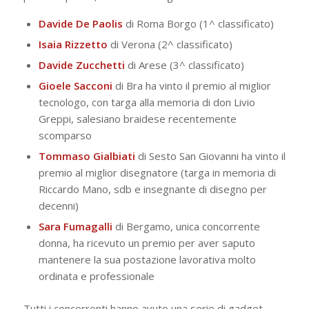
Davide De Paolis
di Roma Borgo (1^ classificato)
Isaia Rizzetto
di Verona (2^ classificato)
Davide Zucchetti
di Arese (3^ classificato)
Gioele Sacconi
di Bra ha vinto il premio al miglior
tecnologo, con targa alla memoria di don Livio
Greppi, salesiano braidese recentemente
scomparso
Tommaso Gialbiati
di Sesto San Giovanni ha vinto il
premio al miglior disegnatore (targa in memoria di
Riccardo Mano, sdb e insegnante di disegno per
decenni)
Sara Fumagalli
di Bergamo, unica concorrente
donna, ha ricevuto un premio per aver saputo
mantenere la sua postazione lavorativa molto
ordinata e professionale
Tutti i concorrenti hanno avuto una serie di gadget,