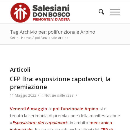
Tag Archivio per: polifunzionale Arpino
Sei in:
Home
/
polifunzionale Arpino
Articoli
CFP Bra: esposizione capolavori, la
premiazione
/
/
11 Maggio 2022
in
Notizie dalle case
Venerdì 6 maggio
al
polifunzionale Arpino
si è
tenuta la cerimonia di premiazione della manifestazione
«
Esposizione dei capolavori
» in ambito
meccanica
industriale
, fra i partecipanti anche allievi del
CFP di