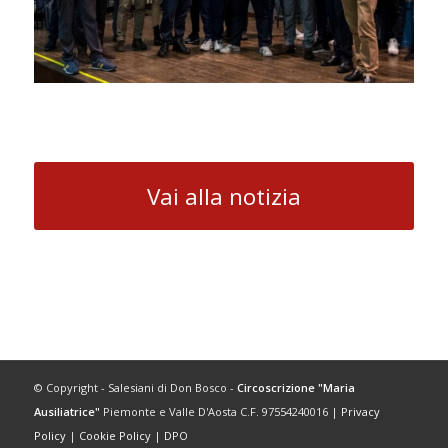
Vai alla notizia
© Copyright - Salesiani di Don Bosco -
Circoscrizione "Maria
Ausiliatrice"
Piemonte e Valle D'Aosta C.F. 97554240016 |
Privacy
Policy
|
Cookie Policy
|
DPO