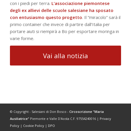
con i piedi per terra.
L’associazione piemontese
degli ex allievi delle scuole salesiane ha sposato
con entusiasmo questo progetto
. Il “miracolo” sarà il
primo container che invece di partire dall’Italia per
portare aiuti si riempirà a Bo per esportare moringa in
varie forme.
Vai alla notizia
© Copyright - Salesiani di Don Bosco -
Circoscrizione "Maria
Ausiliatrice"
Piemonte e Valle D'Aosta C.F. 97554240016 |
Privacy
Policy
|
Cookie Policy
|
DPO