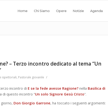
Home
Chi Siamo
Opere
Notizie
Agenda
one? – Terzo incontro dedicato al tema “Un
”
/
e ispettoriali
,
Pastorale giovanile
 terzo incontro di
E se la fede avesse Ragione?
nella
Basilica di
a di questo incontro “
Un solo Signore Gesù Cristo
“.
 giorno,
Don Giorgio Garrone
, ha toccato i seguenti argomenti: