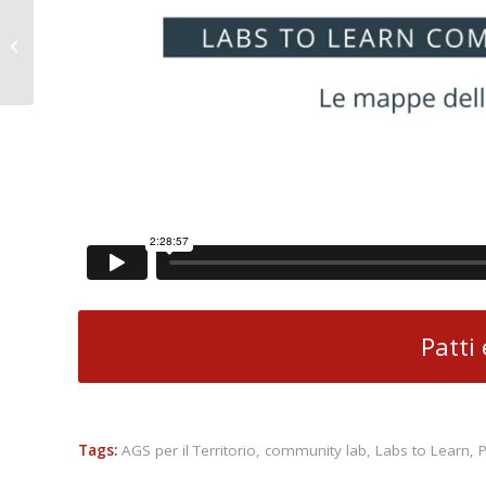
Il coraggio degli Oratori
aperti anche nella
pandemia – La Voce e
il ...
Patti
Tags:
AGS per il Territorio
,
community lab
,
Labs to Learn
,
P