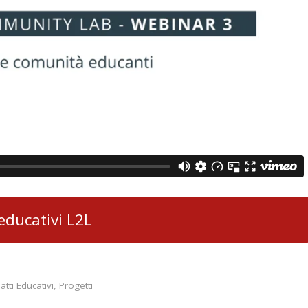
 educativi L2L
atti Educativi
,
Progetti