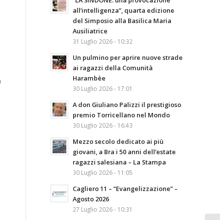
“LA SINDONE: una provocazione
all’intelligenza”, quarta edizione
del Simposio alla Basilica Maria
Ausiliatrice
31 Luglio 2026 - 10:32
Un pulmino per aprire nuove strade
ai ragazzi della Comunità
Harambèe
a
30 Luglio 2026 - 17:01
A don Giuliano Palizzi il prestigioso
premio Torricellano nel Mondo
30 Luglio 2026 - 16:43
Mezzo secolo dedicato ai più
giovani, a Bra i 50 anni dell’estate
ragazzi salesiana – La Stampa
30 Luglio 2026 - 11:05
Cagliero 11 – “Evangelizzazione” –
Agosto 2026
27 Luglio 2026 - 10:31