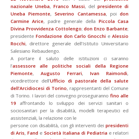
nazionale Uneba
,
Franco Massi
, del
presidente di
Uneba Piemonte
,
Severino Cantamessa
, poi
don
Carmine Arice
, padre generale della
Piccola Casa
Divina Provvidenza Cottolengo
;
don Enzo Barbante
;
presidente
Fondazione don Carlo Gnocchi
e
Alessio
Rocchi
, direttore generale dell’Istituto Universitario
Salesiano Rebaudengo.
A portare il saluto delle istituzioni ci saranno
l’
assessore alle politiche sociali della Regione
Piemonte
,
Augusto Ferrari
,
Ivan Raimondi
,
vicedirettore dell’
Ufficio di pastorale della salute
dell’Arcidiocesi di Torino
, rappresentanti del Comune
di Torino. I lavori del convegno proseguiranno
fino alle
19
affrontando lo sviluppo dei servizi sanitari o
sociosanitari per la disabilità, modelli terapeutici ed
assistenziali, la relazione con le
persone con disabilità, con gli interventi dei
presidenti
di Aris
,
Fand
e
Società Italiana di Pediatria
e relatori