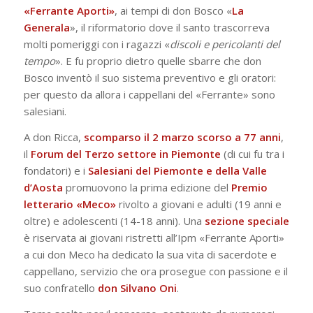
«Ferrante Aporti»
, ai tempi di don Bosco «
La
Generala
», il riformatorio dove il santo trascorreva
molti pomeriggi con i ragazzi «
discoli e pericolanti del
tempo
». E fu proprio dietro quelle sbarre che don
Bosco inventò il suo sistema preventivo e gli oratori:
per questo da allora i cappellani del «Ferrante» sono
salesiani.
A don Ricca,
scomparso il 2 marzo scorso a 77 anni
,
il
Forum del Terzo settore in Piemonte
(di cui fu tra i
fondatori) e i
Salesiani del Piemonte e della Valle
d’Aosta
promuovono la prima edizione del
Premio
letterario «Meco»
rivolto a giovani e adulti (19 anni e
oltre) e adolescenti (14-18 anni). Una
sezione speciale
è riservata ai giovani ristretti all’Ipm «Ferrante Aporti»
a cui don Meco ha dedicato la sua vita di sacerdote e
cappellano, servizio che ora prosegue con passione e il
suo confratello
don Silvano Oni
.