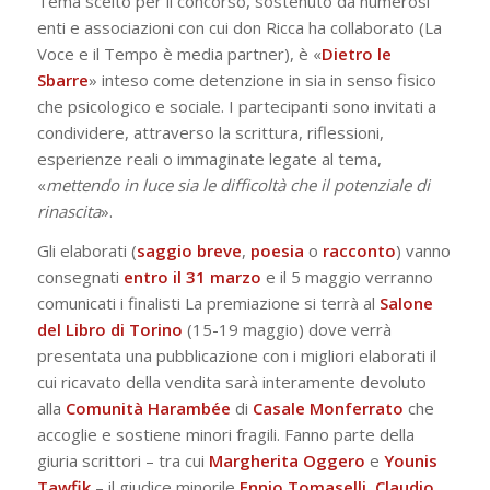
Tema scelto per il concorso, sostenuto da numerosi
enti e associazioni con cui don Ricca ha collaborato (La
Voce e il Tempo è media partner), è «
Dietro le
Sbarre
» inteso come detenzione in sia in senso fisico
che psicologico e sociale. I partecipanti sono invitati a
condividere, attraverso la scrittura, riflessioni,
esperienze reali o immaginate legate al tema,
«
mettendo in luce sia le difficoltà che il potenziale di
rinascita
».
Gli elaborati (
saggio breve
,
poesia
o
racconto
) vanno
consegnati
entro il 31 marzo
e il 5 maggio verranno
comunicati i finalisti La premiazione si terrà al
Salone
del Libro di Torino
(15-19 maggio) dove verrà
presentata una pubblicazione con i migliori elaborati il
cui ricavato della vendita sarà interamente devoluto
alla
Comunità Harambée
di
Casale
Monferrato
che
accoglie e sostiene minori fragili. Fanno parte della
giuria scrittori – tra cui
Margherita Oggero
e
Younis
Tawfik
– il giudice minorile
Ennio
Tomaselli
,
Claudio