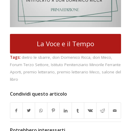
La Voce e il Tempo
Tags:
dietro le sbarre
,
don Domenico Ricca
,
don Meco
,
Forum Terzo Settore
,
Istituto Penitenziario Minorile Ferrante
Aporti
,
premio letterario
,
premio letterario Meco
,
salone del
libro
Condividi questo articolo
Potrebbero interessarti