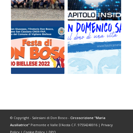
© Copyright - Salesiani di Don Bosco -
Circoscrizione "Maria
Ausiliatrice"
Piemonte e Valle D'Aosta C.F. 97554240016 |
Privacy
Policy
|
Cookie Policy
|
DPO