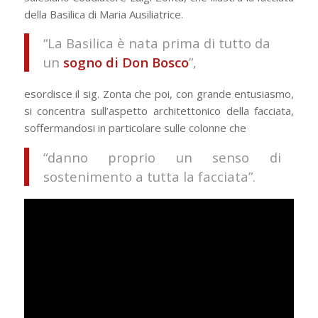
della Basilica di Maria Ausiliatrice.
“La Basilica è nata prima di tutto da
un
sogno di Don Bosco
”,
esordisce il sig. Zonta che poi, con grande entusiasmo,
si concentra sull’aspetto architettonico della facciata,
soffermandosi in particolare sulle colonne che
“danno proprio un senso di
sostenimento a tutta la facciata”.