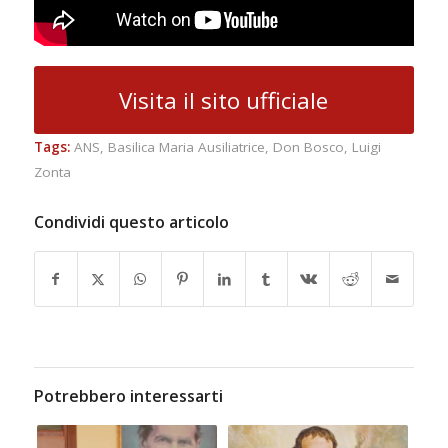
Visita il sito ufficiale
Tags:
ANS
,
Basilica Maria Ausiliatrice
,
Don Bosco
,
Luigi
Zonta
Condividi questo articolo
Potrebbero interessarti