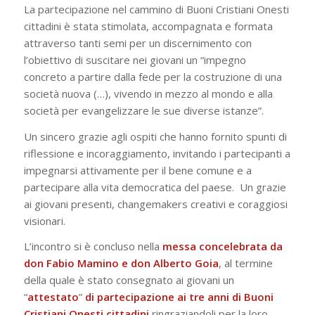
La partecipazione nel cammino di Buoni Cristiani Onesti
cittadini è stata stimolata, accompagnata e formata
attraverso tanti semi per un discernimento con
l’obiettivo di suscitare nei giovani un “
impegno
concreto a partire dalla fede per la costruzione di una
società nuova (…), vivendo in mezzo al mondo e alla
società per evangelizzare le sue diverse istanze
”.
Un sincero grazie agli ospiti che hanno fornito spunti di
riflessione e incoraggiamento, invitando i partecipanti a
impegnarsi attivamente per il bene comune e a
partecipare alla vita democratica del paese.
Un grazie
ai giovani presenti, changemakers creativi e coraggiosi
visionari.
L’incontro si è concluso nella
messa concelebrata da
don Fabio Mamino e don Alberto Goia
, al termine
della quale è stato consegnato ai giovani un
“
attestato
”
di partecipazione
ai tre anni di Buoni
Cristiani Onesti cittadini
ringraziandoli per la loro