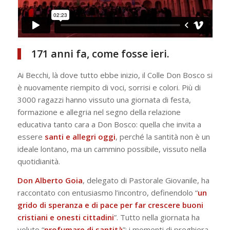
171 anni fa, come fosse ieri.
Ai Becchi, là dove tutto ebbe inizio, il Colle Don Bosco si
è nuovamente riempito di voci, sorrisi e colori. Più di
3000 ragazzi hanno vissuto una giornata di festa,
formazione e allegria nel segno della relazione
educativa tanto cara a Don Bosco: quella che invita a
essere
santi e allegri oggi
, perché la santità non è un
ideale lontano, ma un cammino possibile, vissuto nella
quotidianità.
Don Alberto Goia
, delegato di Pastorale Giovanile, ha
raccontato con entusiasmo l’incontro, definendolo “
un
grido di speranza e di pace per far crescere buoni
cristiani e onesti cittadini
”. Tutto nella giornata ha
voluto “
profumare di santità
”: i momenti di preghiera,