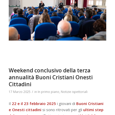
Weekend conclusivo della terza
annualità Buoni Cristiani Onesti
Cittadini
/
17 Marzo 2025
in
In primo piano
,
Notizie ispettoriali
Il
22 e il 23 febbraio 2025
i giovani di
Buoni Cristiani
e Onesti cittadini
si sono ritrovati per gli
ultimi
step