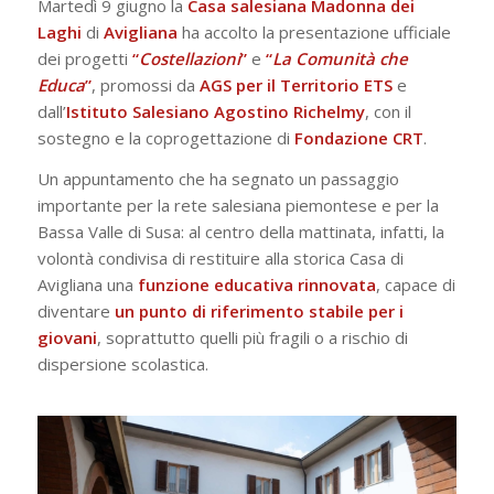
Martedì 9 giugno la
Casa salesiana Madonna dei
Laghi
di
Avigliana
ha accolto la presentazione ufficiale
dei progetti
“
Costellazioni
”
e
“
La Comunità che
Educa
”
, promossi da
AGS per il Territorio ETS
e
dall’
Istituto Salesiano Agostino Richelmy
, con il
sostegno e la coprogettazione di
Fondazione CRT
.
Un appuntamento che ha segnato un passaggio
importante per la rete salesiana piemontese e per la
Bassa Valle di Susa: al centro della mattinata, infatti, la
volontà condivisa di restituire alla storica Casa di
Avigliana una
funzione educativa rinnovata
, capace di
diventare
un punto di riferimento stabile per i
giovani
, soprattutto quelli più fragili o a rischio di
dispersione scolastica.