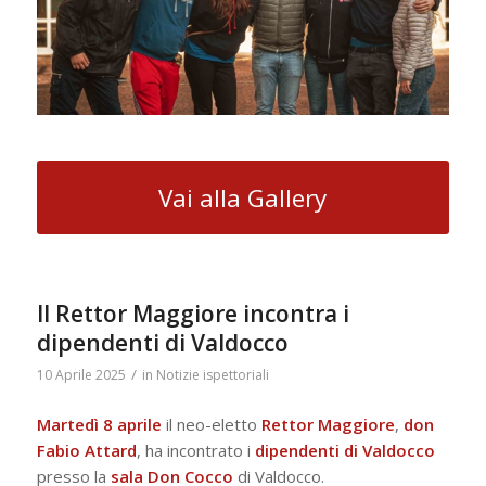
Vai alla Gallery
Il Rettor Maggiore incontra i
dipendenti di Valdocco
/
10 Aprile 2025
in
Notizie ispettoriali
Martedì 8 aprile
il neo-eletto
Rettor Maggiore
,
don
Fabio Attard
, ha incontrato i
dipendenti di Valdocco
presso la
sala Don Cocco
di Valdocco.