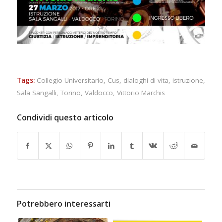
Tags:
Collegio Universitario
,
Cus
,
dialoghi di vita
,
istruzione
,
Sala Sangalli
,
Torino
,
Valdocco
,
Vittorio Marchis
Condividi questo articolo
Potrebbero interessarti