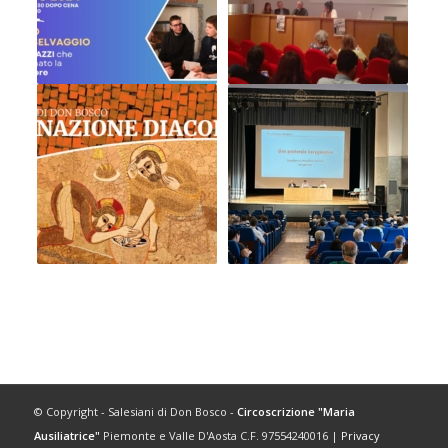
© Copyright - Salesiani di Don Bosco -
Circoscrizione "Maria
Ausiliatrice"
Piemonte e Valle D'Aosta C.F. 97554240016 |
Privacy