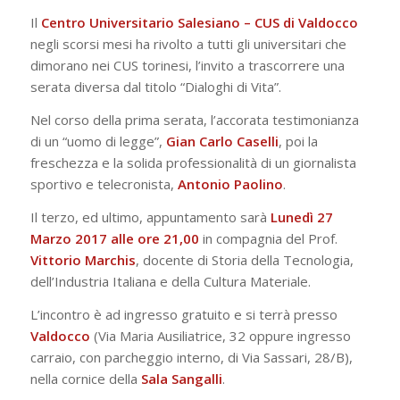
​​Il
Centro Universitario Salesiano – ​​CUS di Valdocco
​
negli scorsi mesi ha rivolto a tutti gli universitari che
dimorano ​nei CUS torinesi,​ l’invito a trascorrere una
serata diversa dal titolo “Dialoghi di Vita”​.​
​Nel corso della prima serata, l​’accorata​ testimonianza​​
di ​​un “uomo di legge”,
Gian Carlo Caselli
, ​poi la
freschezza e la solida professionalità di un giornalista
sportivo e telecronista,
Antonio Paolino
.
I​l terzo, ed ultimo, appuntamento sar​à
Lunedì​ 2​7
Marzo 2017 a​lle ore 21,00​
in​ compagnia del Prof.
Vittorio Marchis
, ​docente di Storia della Tecnologia,
dell’Industria Italiana e della Cultura Materiale​​.
L’incontro è ad ingresso gratuito e si terrà presso
Valdocco
(Via Maria Ausiliatrice, 32 oppure ingresso
carraio, con parcheggio interno, di Via Sassari, 28/B),
nella cornice della
Sala Sangalli
.