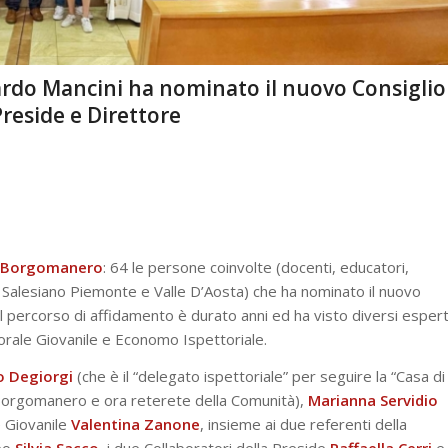
rdo Mancini ha nominato il nuovo Consiglio
reside e Direttore
di Borgomanero
: 64 le persone coinvolte (docenti, educatori,
Salesiano Piemonte e Valle D’Aosta) che ha nominato il nuovo
 Il percorso di affidamento è durato anni ed ha visto diversi espert
torale Giovanile e Economo Ispettoriale.
o Degiorgi
(che è il “delegato ispettoriale” per seguire la “Casa di
 Borgomanero e ora reterete della Comunità),
Marianna
Servidio
e Giovanile
Valentina Zanone
, insieme ai due referenti della
ceo
Silvia
Sacco
, i due Collaboratori della Preside
Raffaella
Cerri
e