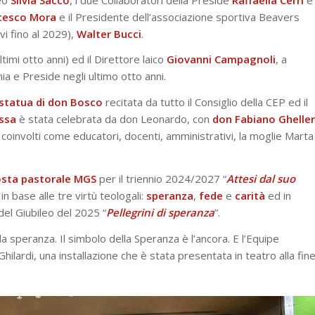
cesco
Mora
e il Presidente dell’associazione sportiva Beavers
vi fino al 2029),
Walter
Bucci
.
ltimi otto anni) ed il Direttore laico
Giovanni
Campagnoli
, a
e Preside negli ultimo otto anni.
 statua di don Bosco
recitata da tutto il Consiglio della CEP ed il
ssa
è stata celebrata da don Leonardo, con
don Fabiano Gheller
ci coinvolti come educatori, docenti, amministrativi, la moglie Marta
sta pastorale MGS
per il triennio 2024/2027 “
Attesi dal suo
in base alle tre virtù teologali:
speranza
,
fede
e
carità
ed in
del Giubileo del 2025 “
Pellegrini di speranza
”.
 speranza. Il simbolo della Speranza è l’ancora. E l’Equipe
ilardi, una installazione che è stata presentata in teatro alla fin