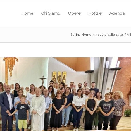
Home
Chi Siamo
Opere
Notizie
Agenda
Sei in:
Home
/
Notizie dalle case
/
A 