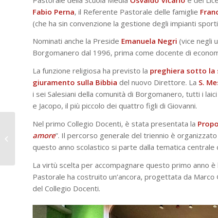
Fabio
Perna
, il Referente Pastorale delle famiglie
Fran
(che ha sin convenzione la gestione degli impianti sporti
Nominati anche la Preside
Emanuela
Negri
(vice negli u
Borgomanero dal 1996, prima come docente di economia 
La funzione religiosa ha previsto la
preghiera sotto la
giuramento sulla Bibbia
del nuovo Direttore. La
S. Me
i sei Salesiani della comunità di Borgomanero, tutti i lai
e Jacopo, il più piccolo dei quattro figli di Giovanni.
Nel primo Collegio Docenti, è stata presentata la
Propo
Cultura in Basilica II
edizione: la Sindone,
amore
”. Il percorso generale del triennio è organizzato 
testimone di un
questo anno scolastico si parte dalla tematica centrale 
grande amore
La virtù scelta per accompagnare questo primo anno è la
Pastorale ha costruito un’ancora, progettata da Marco Gh
del Collegio Docenti.