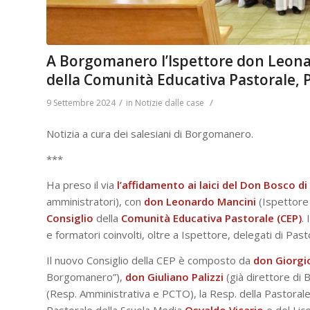
A Borgomanero l’Ispettore don Leona
della Comunità Educativa Pastorale, P
/
/
9 Settembre 2024
in
Notizie dalle case
Notizia a cura dei salesiani di Borgomanero.
***
Ha preso il via
l’affidamento ai laici del Don Bosco 
amministratori), con
don Leonardo Mancini
(Ispettore 
Consiglio
della
Comunità Educativa Pastorale (CEP)
.
e formatori coinvolti, oltre a Ispettore, delegati di Pas
Il nuovo Consiglio della CEP è composto da
don Giorgi
Borgomanero”),
don Giuliano Palizzi
(già direttore di
(Resp. Amministrativa e PCTO), la Resp. della Pastoral
Pastorale della Scuola Media
Osvaldo
Vicario
e del Li