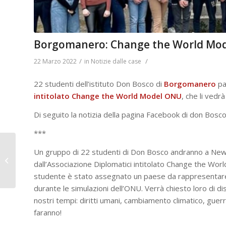
Borgomanero: Change the World Mo
/
/
22 Marzo 2022
in
Notizie dalle case
22 studenti dell’istituto Don Bosco di
Borgomanero
pa
intitolato Change the World Model ONU
, che li ved
Di seguito la notizia della pagina Facebook di don Bos
***
Un gruppo di 22 studenti di Don Bosco andranno a New
Suffragio don
dall’Associazione Diplomatici intitolato Change the Wo
Ambrogio SALA
studente è stato assegnato un paese da rappresentare i
durante le simulazioni dell’ONU. Verrà chiesto loro di di
nostri tempi: diritti umani, cambiamento climatico, guer
faranno!