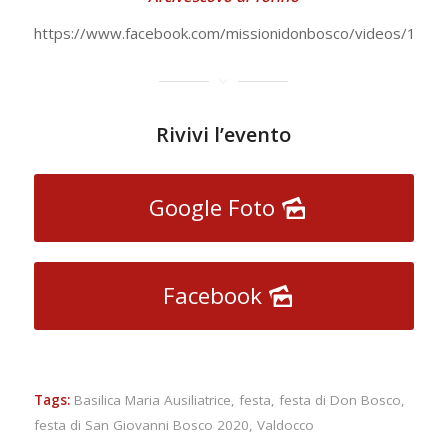
https://www.facebook.com/missionidonbosco/videos/193
Rivivi l’evento
Google Foto
Facebook
Tags:
Basilica Maria Ausiliatrice
,
festa
,
festa di Don Bosco
,
festa di San Giovanni Bosco 2020
,
Valdocco