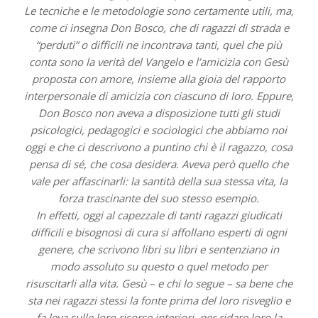
Le tecniche e le metodologie sono certamente utili, ma,
come ci insegna Don Bosco, che di ragazzi di strada e
“perduti” o difficili ne incontrava tanti, quel che più
conta sono la verità del Vangelo e l’amicizia con Gesù
proposta con amore, insieme alla gioia del rapporto
interpersonale di amicizia con ciascuno di loro. Eppure,
Don Bosco non aveva a disposizione tutti gli studi
psicologici, pedagogici e sociologici che abbiamo noi
oggi e che ci descrivono a puntino chi è il ragazzo, cosa
pensa di sé, che cosa desidera. Aveva però quello che
vale per affascinarli: la santità della sua stessa vita, la
forza trascinante del suo stesso esempio.
In effetti, oggi al capezzale di tanti ragazzi giudicati
difficili e bisognosi di cura si affollano esperti di ogni
genere, che scrivono libri su libri e sentenziano in
modo assoluto su questo o quel metodo per
risuscitarli alla vita. Gesù – e chi lo segue – sa bene che
sta nei ragazzi stessi la fonte prima del loro risveglio e
fa leva sulle loro risorse interiori, per ridare loro la