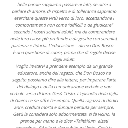
belle parole sappiamo passare ai fatti, se oltre a
parlare di amore, di rispetto e di tolleranza sappiamo
esercitare queste virtù verso di loro, accettandone i
comportamenti non come “difficili o da giudicare”
secondo i nostri schemi adulti, ma da comprendere
nelle loro cause più profonde e da gestire con serenità,
pazienza e fiducia. L’educazione – diceva Don Bosco –
è una questione di cuore, prima che di regole decise
dagli adulti.
Voglio invitarvi a prendere esempio da un grande
educatore, anche dei ragazzi, che Don Bosco ha
seguito possiamo dire alla lettera, per imparare l’arte
del dialogo e della comunicazione verbale e non
verbale verso di loro: Gesù Cristo. L’episodio della figlia
di Giairo ce ne offre l’esempio. Quella ragazza di dodici
anni, creduta morta e dunque perduta per sempre,
Gesù la considera solo addormentata, si fa vicino, la
prende per mano e le dice: «TalitàKum, alzati
ragazzina». Ed ella si alza subito dal letto. Gesù la