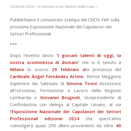
/
/
18 Aprile 2024
in
Intorno a noi
,
Notizie dalle case
Pubblichiamo il comunicato stampa del CNOS-FAP sulla
prossima Esposizione Nazionale dei Capolavori dei
Settori Professionali.
***
Dopo l’evento lancio “
I giovani talenti di oggi, la
nostra scommessa di domani
” che si è tenuto a
Milano
lo scorso
29 febbraio a
lla presenza del
Cardinale Ángel Fernández Artme
, Rettor Maggiore
Superiore dei Salesiani, di
Simona Tironi
Assessore
all’Istruzione, Formazione e Lavoro della Regione
Lombardia e
Giovanni
Brugnoli
, Vicepresidente di
Confindustria con delega al Capitale Umano, al via
l’
Esposizione Nazionale dei Capolavori dei Settori
Professionali edizione 2024
che quest’anno
coinvolgerà quasi 200 allievi provenienti da oltre
40