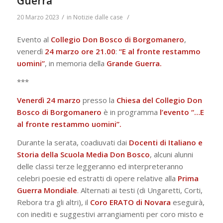
Guerra
/
/
20 Marzo 2023
in
Notizie dalle case
Evento al
Collegio Don Bosco di Borgomanero
,
venerdì
24 marzo ore 21.00
:
“E al fronte restammo
uomini”
, in memoria della
Grande Guerra.
***
Venerdì 24 marzo
presso la
Chiesa del Collegio Don
Bosco di Borgomanero
è in programma
l’evento “…E
al fronte restammo uomini”.
Durante la serata, coadiuvati dai
Docenti di Italiano e
Storia della Scuola Media Don Bosco
, alcuni alunni
delle classi terze leggeranno ed interpreteranno
celebri poesie ed estratti di opere relative alla
Prima
Guerra Mondiale
. Alternati ai testi (di Ungaretti, Corti,
Rebora tra gli altri), il
Coro ERATO di Novara
eseguirà,
con inediti e suggestivi arrangiamenti per coro misto e