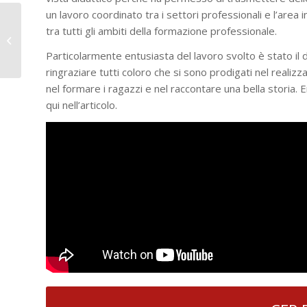
un lavoro coordinato tra i settori professionali e l’area
Il Rettor Maggiore per
tra tutti gli ambiti della formazione professionale.
la prima volta a Nizza
Monferrato
Particolarmente entusiasta del lavoro svolto è stato il 
ringraziare tutti coloro che si sono prodigati nel realiz
nel formare i ragazzi e nel raccontare una bella storia. 
qui nell’articolo.