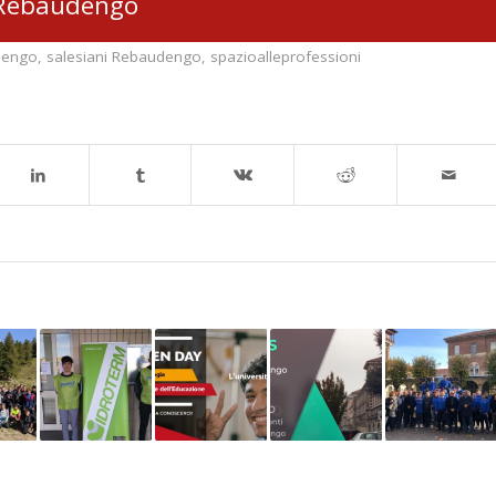
Rebaudengo
dengo
,
salesiani Rebaudengo
,
spazioalleprofessioni