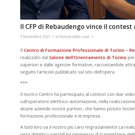
Il CFP di Rebaudengo vince il contest
/
/
3 Novembre 2021
in
Notizie dalle case
Il
Centro di Formazione Professionale di Torino – 
realizzato dal
Salone dell’Orientamento di Torino
per 
superiori e dalle agenzie formative, raccontandole attra
seguito l’articolo pubblicato sul sito dell’opera.
***
Il nostro Centro ha partecipato al contest con due video,
sull’operatore elettrico-automazione, nella realizzazione d
alcune aziende nostre partner, che hanno potuto testimo
formazione professionale e le imprese.
A tutti loro va il nostro più caro ringraziamento! La rea
vista didattico perché ha permesso di trasmettere delle