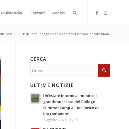
MultiMedia
Contatti
Accedi
alle case
/
Il CFP di Rebaudengo vince il contest #spazioalleprofessioni
CERCA
ULTIME NOTIZIE
Un’estate intorno al mondo: il
grande successo del College
Summer Camp al Don Bosco di
Borgomanero!
3 Agosto 2026 - 12:37