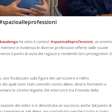
 #spazioalleprofessioni
Rebaudengo
ha vinto il contest
#spazioalleprofessioni
, un evento
mettere in evidenza le diverse professioni offerte dalle scuole
verso il punto di vista dei ragazzi e rendendo loro protagonisti. D
 uno focalizzato sulla figura del carrozziere e l’altro
ei quali sono stati coinvolti i nostri allievi, diversi formatori e
niare lo stretto legame che intercorre tra il mondo della
lizzazione dei video si è dimostrata un successo anche dal punto di
 competenze agli allievi, ma soprattutto perché il tutto è stato