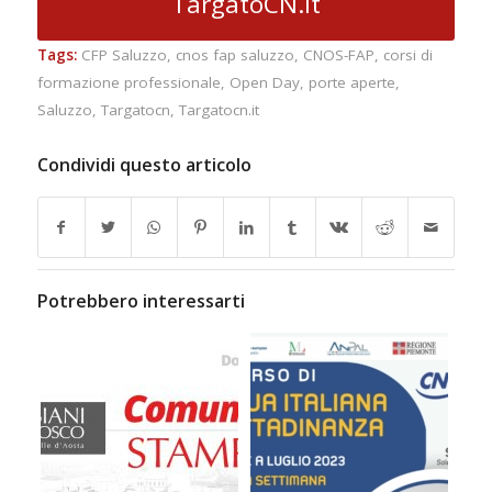
TargatoCN.it
Tags:
CFP Saluzzo
,
cnos fap saluzzo
,
CNOS-FAP
,
corsi di
formazione professionale
,
Open Day
,
porte aperte
,
Saluzzo
,
Targatocn
,
Targatocn.it
Condividi questo articolo
Potrebbero interessarti