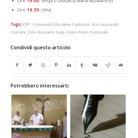
Ore
19.00
: Vespro (Basilica Maria Ausiliatrice)
Ore
19.30
: cena
Tags:
CEP
,
Comunità Educative Pastorali
,
don leonardo
mancini
,
Don Rossano Sala
,
Inizio Anno Pastorale
Condividi questo articolo
Potrebbero interessarti