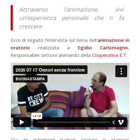
Attraverso l’animazione, vivi
un’esperienza personale che ti fa
crescere
Ecco di seguito l’intervista sul tema dell’
animazione in
oratorio
realizzata a
Egidio Carlomagno
,
Responsabile settore animando della
Cooperativa E.T
.
Tra gli argomenti trattati: l’estate in oratorio: