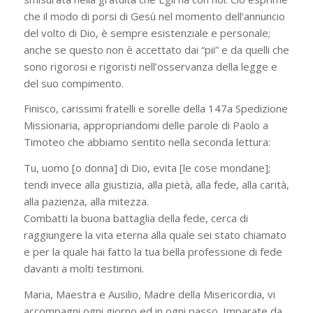
che il modo di porsi di Gesù nel momento dell’annuncio
del volto di Dio, è sempre esistenziale e personale;
anche se questo non è accettato dai “pii” e da quelli che
sono rigorosi e rigoristi nell’osservanza della legge e
del suo compimento.
Finisco, carissimi fratelli e sorelle della 147a Spedizione
Missionaria, appropriandomi delle parole di Paolo a
Timoteo che abbiamo sentito nella seconda lettura:
Tu, uomo [o donna] di Dio, evita [le cose mondane];
tendi invece alla giustizia, alla pietà, alla fede, alla carità,
alla pazienza, alla mitezza.
Combatti la buona battaglia della fede, cerca di
raggiungere la vita eterna alla quale sei stato chiamato
e per la quale hai fatto la tua bella professione di fede
davanti a molti testimoni.
Maria, Maestra e Ausilio, Madre della Misericordia, vi
accompagni ogni giorno ed in ogni passo. Imparate da