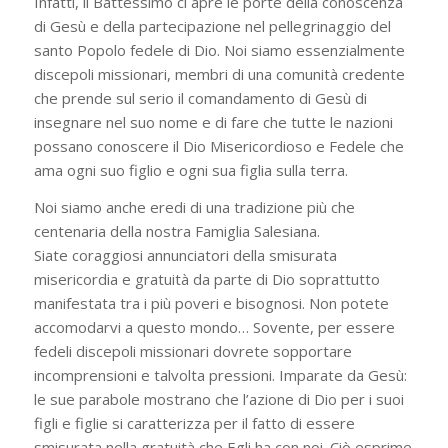
Infatti, il Battessimo ci apre le porte della conoscenza
di Gesù e della partecipazione nel pellegrinaggio del
santo Popolo fedele di Dio. Noi siamo essenzialmente
discepoli missionari, membri di una comunità credente
che prende sul serio il comandamento di Gesù di
insegnare nel suo nome e di fare che tutte le nazioni
possano conoscere il Dio Misericordioso e Fedele che
ama ogni suo figlio e ogni sua figlia sulla terra.
Noi siamo anche eredi di una tradizione più che
centenaria della nostra Famiglia Salesiana.
Siate coraggiosi annunciatori della smisurata
misericordia e gratuità da parte di Dio soprattutto
manifestata tra i più poveri e bisognosi. Non potete
accomodarvi a questo mondo… Sovente, per essere
fedeli discepoli missionari dovrete sopportare
incomprensioni e talvolta pressioni. Imparate da Gesù:
le sue parabole mostrano che l’azione di Dio per i suoi
figli e figlie si caratterizza per il fatto di essere
smisurata nella gratuità che Egli ha con noi. Ciò esprime