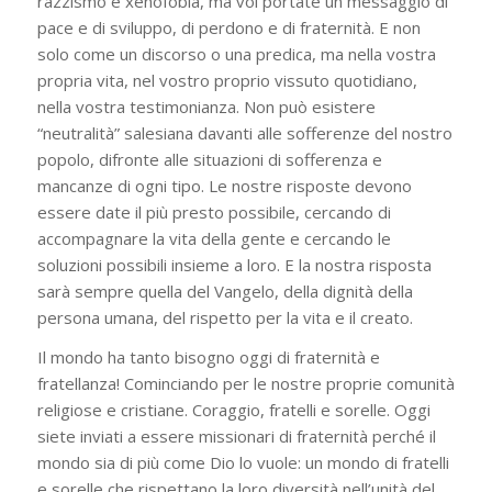
razzismo e xenofobia, ma voi portate un messaggio di
pace e di sviluppo, di perdono e di fraternità. E non
solo come un discorso o una predica, ma nella vostra
propria vita, nel vostro proprio vissuto quotidiano,
nella vostra testimonianza. Non può esistere
“neutralità” salesiana davanti alle sofferenze del nostro
popolo, difronte alle situazioni di sofferenza e
mancanze di ogni tipo. Le nostre risposte devono
essere date il più presto possibile, cercando di
accompagnare la vita della gente e cercando le
soluzioni possibili insieme a loro. E la nostra risposta
sarà sempre quella del Vangelo, della dignità della
persona umana, del rispetto per la vita e il creato.
Il mondo ha tanto bisogno oggi di fraternità e
fratellanza! Cominciando per le nostre proprie comunità
religiose e cristiane. Coraggio, fratelli e sorelle. Oggi
siete inviati a essere missionari di fraternità perché il
mondo sia di più come Dio lo vuole: un mondo di fratelli
e sorelle che rispettano la loro diversità nell’unità del