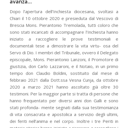
avanza…
Dopo l’apertura dell’Inchiesta diocesana, svoltasi a
Chiari il 10 ottobre 2020 e presieduta dal Vescovo di
Brescia Mons. Pierantonio Tremolada, tutti coloro che
sono stati incaricati di accompagnare l’Inchiesta hanno
iniziato a raccogliere le prove testimoniali e
documentali tese a dimostrare la vita virtu- osa del
Servo di Dio. I membri del Tribunale, ovvero il Delegato
episcopale, Mons. Pierantonio Lanzoni, il Promotore di
giustizia, don Carlo Lazzaroni, e il Notaio, in un primo
tempo don Claudio Boldini, sostituito dal mese di
febbraio 2021 dalla Dott.ssa Vesna Cunja, da ottobre
2020 a marzo 2021 hanno ascoltato già oltre 30
testimoni. Per la maggior parte si tratta di persone che
hanno frequentato per diversi anni don Galli e sono
stati profonda- mente segnati dalla sua testimonianza
di vita consacrata e apostolica a servizio degli ultimi,
dei feriti nell’anima e nel corpo. Inoltre i tre Periti in
materia storica hanno iniziato a ricercare e raccogliere i