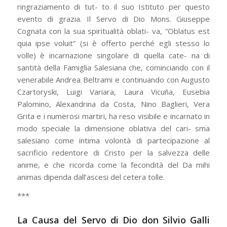
ringraziamento di tut- to il suo Istituto per questo
evento di grazia. Il Servo di Dio Mons. Giuseppe
Cognata con la sua spiritualità oblati- va, “Oblatus est
quia ipse voluit” (si è offerto perché egli stesso lo
volle) è incarnazione singolare di quella cate- na di
santità della Famiglia Salesiana che, cominciando con il
venerabile Andrea Beltrami e continuando con Augusto
Czartoryski, Luigi Variara, Laura Vicuña, Eusebia
Palomino, Alexandrina da Costa, Nino Baglieri, Vera
Grita e i numerosi martiri, ha reso visibile e incarnato in
modo speciale la dimensione oblativa del cari- sma
salesiano come intima volontà di partecipazione al
sacrificio redentore di Cristo per la salvezza delle
anime, e che ricorda come la fecondità del Da mihi
animas dipenda dall’ascesi del cetera tolle.
***
La Causa del Servo di Dio don Silvio Galli