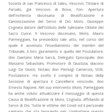
Società di san Francesco di Sales, Vescovo Titolare di
Farsalo, già Vescovo di Bova, Fon- Apertura
dell’Inchiesta diocesana di Beatificazione e
Canonizzazione del Servo di Dio Mons. Giuseppe
Cognata datore dell’Istituto delle Salesiane Oblate del
Sacro Cuore. Il Vescovo diocesano, Mons. Mauro
Parmeggiani, ha presieduto tale atto, nel corso del
quale è avvenuto l’insediamento dei membri del
Tribunale, il loro giuramento e quello del Postulatore:
don Gaetano Maria Saccà, Delegato Episcopale; don
Massimo Sebastiani, Promotore di Giustizia; diacono
Luigi De Giusti, Notaio; don Pierluigi Cameroni, SDB,
Postulatore. Ha svolto il compito di Notaio della
Sessione di apertura il Cancelliere vescovile, don
Ernesto Rapone. Nel suo intervento Mons. Pameggiani
ha anche voluto attualizzare il messaggio di questa
Causa di Beatificazione di Mons. Cognata, affidando al
Servo di Dio “tutte le vittime del Covid ed il personale
sanitario che sta lavorando per combattere questo