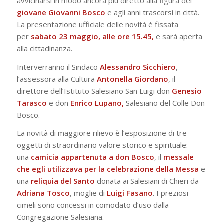
avvicinarsi in modo ancora più diretto alla figura del
giovane Giovanni Bosco
e agli anni trascorsi in città.
La presentazione ufficiale delle novità è fissata
per
sabato 23 maggio, alle ore 15.45,
e sarà aperta
alla cittadinanza.
Interverranno il Sindaco
Alessandro Sicchiero
,
l’assessora alla Cultura
Antonella Giordano
, il
direttore dell’Istituto Salesiano San Luigi don
Genesio
Tarasco
e don
Enrico Lupano,
Salesiano del Colle Don
Bosco.
La novità di maggiore rilievo è l’esposizione di tre
oggetti di straordinario valore storico e spirituale:
una
camicia appartenuta a don Bosco
, il
messale
che egli utilizzava per la celebrazione della Messa
e
una
reliquia del Santo
donata ai Salesiani di Chieri da
Adriana Tosco
, moglie di
Luigi
Fasano
. I preziosi
cimeli sono concessi in comodato d’uso dalla
Congregazione Salesiana.