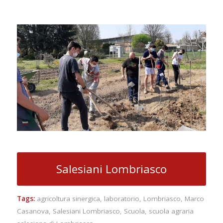
Salesiani Lombriasco
Tags:
agricoltura sinergica
,
laboratorio
,
Lombriasco
,
Marco
Casanova
,
Salesiani Lombriasco
,
Scuola
,
scuola agraria