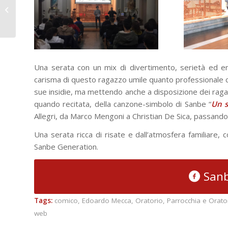
Salesiani Cuneo: La
giornata del povero
Una serata con un mix di divertimento, serietà ed emo
carisma di questo ragazzo umile quanto professionale che 
sue insidie, ma mettendo anche a disposizione dei ragaz
quando recitata, della canzone-simbolo di Sanbe “
Un s
Allegri, da Marco Mengoni a Christian De Sica, passando att
Una serata ricca di risate e dall’atmosfera familiare, c
Sanbe Generation.
Sanb
Tags:
comico
,
Edoardo Mecca
,
Oratorio
,
Parrocchia e Orato
web