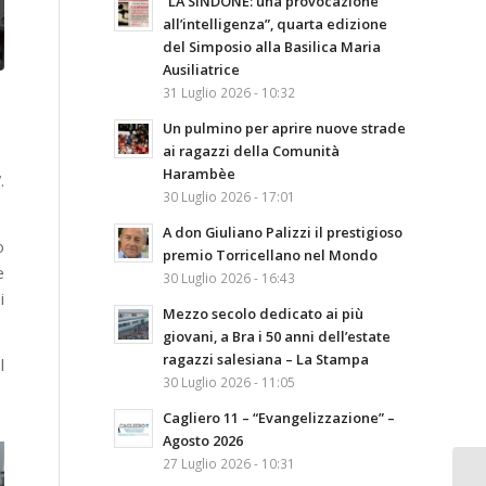
“LA SINDONE: una provocazione
all’intelligenza”, quarta edizione
del Simposio alla Basilica Maria
Ausiliatrice
31 Luglio 2026 - 10:32
Un pulmino per aprire nuove strade
ai ragazzi della Comunità
Harambèe
“.
30 Luglio 2026 - 17:01
A don Giuliano Palizzi il prestigioso
o
premio Torricellano nel Mondo
e
30 Luglio 2026 - 16:43
i
Mezzo secolo dedicato ai più
giovani, a Bra i 50 anni dell’estate
ragazzi salesiana – La Stampa
l
30 Luglio 2026 - 11:05
Cagliero 11 – “Evangelizzazione” –
Agosto 2026
27 Luglio 2026 - 10:31