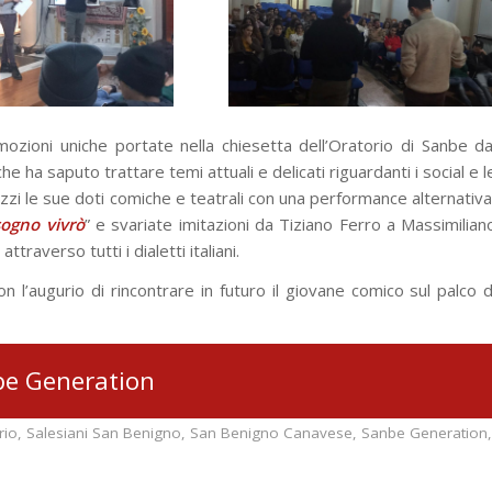
zioni uniche portate nella chiesetta dell’Oratorio di Sanbe da
ha saputo trattare temi attuali e delicati riguardanti i social e l
zi le sue doti comiche e teatrali con una performance alternativa
ogno vivrò
” e svariate imitazioni da Tiziano Ferro a Massimilian
raverso tutti i dialetti italiani.
on l’augurio di rincontrare in futuro il giovane comico sul palco d
e Generation
rio
,
Salesiani San Benigno
,
San Benigno Canavese
,
Sanbe Generation
,