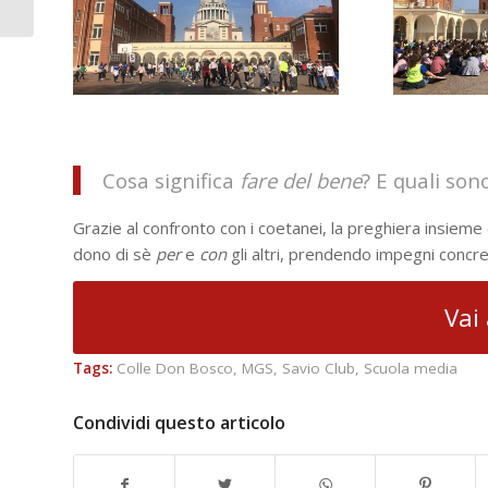
10...
Cosa significa
fare del bene
? E quali son
Grazie al confronto con i coetanei, la preghiera insieme 
dono di sè
per
e
con
gli altri, prendendo impegni concret
Vai 
Tags:
Colle Don Bosco
,
MGS
,
Savio Club
,
Scuola media
Condividi questo articolo