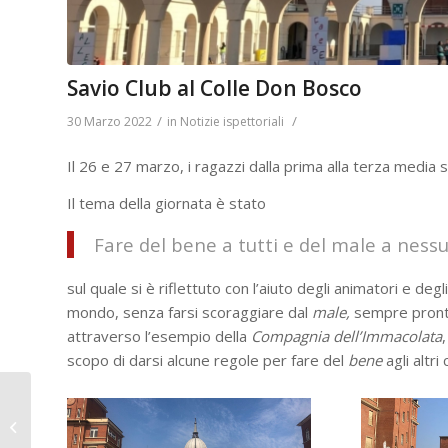
Savio Club al Colle Don Bosco
/
/
30 Marzo 2022
in
Notizie ispettoriali
Il 26 e 27 marzo, i ragazzi dalla prima alla terza media s
Il tema della giornata è stato
Fare del bene a tutti e del male a ness
sul quale si è riflettuto con l’aiuto degli animatori e de
mondo, senza farsi scoraggiare dal
male,
sempre pronto
attraverso l’esempio della
Compagnia dell’Immacolata
scopo di darsi alcune regole per fare del
bene
agli altri 
Museo Casa Don
Bosco: “Disegniamo un
sogno” – Domenica