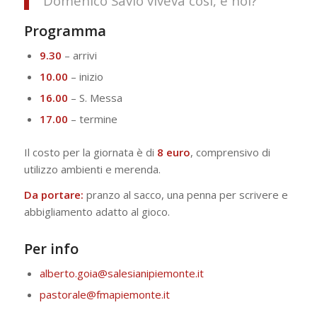
Domenico Savio viveva così, e noi?
Programma
9.30
– arrivi
10.00
– inizio
16.00
– S. Messa
17.00
– termine
Il costo per la giornata è di
8 euro
, comprensivo di
utilizzo ambienti e merenda.
Da portare:
pranzo al sacco, una penna per scrivere e
abbigliamento adatto al gioco.
Per info
alberto.goia@salesianipiemonte.it
pastorale@fmapiemonte.it