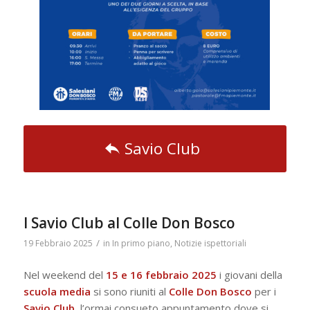
Savio Club
I Savio Club al Colle Don Bosco
/
19 Febbraio 2025
in
In primo piano
,
Notizie ispettoriali
Nel weekend del
15 e 16 febbraio 2025
i giovani della
scuola
media
si sono riuniti al
Colle Don Bosco
per i
Savio
Club
, l’ormai consueto appuntamento dove si