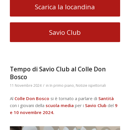
Scarica la locandina
Savio Club
Tempo di Savio Club al Colle Don
Bosco
/
11 Novembre 2024
in
In primo piano
,
Notizie ispettoriali
Al
Colle Don Bosco
si è tornato a parlare di
Santità
con i giovani della
scuola
media
per i
Savio
Club
del
9
e 10 novembre 2024.