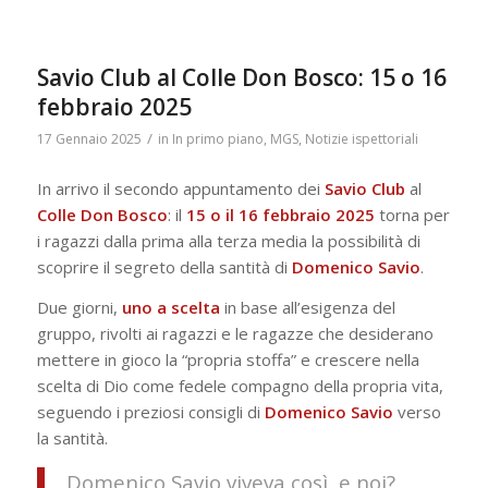
Savio Club al Colle Don Bosco: 15 o 16
febbraio 2025
/
17 Gennaio 2025
in
In primo piano
,
MGS
,
Notizie ispettoriali
In arrivo il secondo appuntamento dei
Savio
Club
al
Colle
Don Bosco
: il
15 o il 16 febbraio 2025
torna per
i ragazzi dalla prima alla terza media la possibilità di
scoprire il segreto della santità di
Domenico Savio
.
Due giorni,
uno a scelta
in base all’esigenza del
gruppo, rivolti ai ragazzi e le ragazze che desiderano
mettere in gioco la “propria stoffa” e crescere nella
scelta di Dio come fedele compagno della propria vita,
seguendo i preziosi consigli di
Domenico Savio
verso
la santità.
Domenico Savio viveva così, e noi?