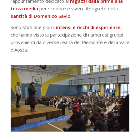
l’appuntamento dedicato ai
ragazzi dalla prima alla
terza media
per scoprire e vivere il segreto della
santità di Domenico Savio
.
Sono stati due giorni
intensi e ricchi di esperienze
,
che hanno visto la partecipazione di numerosi gruppi
provenienti da diverse realtà del Piemonte e della Valle
d’Aosta.