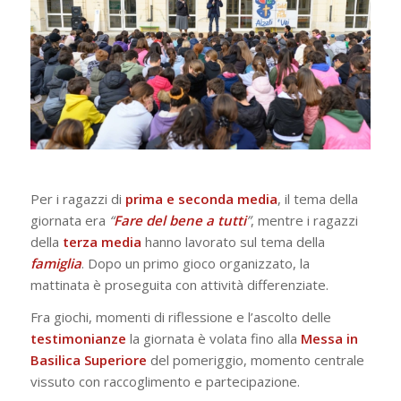
Per i ragazzi di
prima e seconda media
, il tema della
giornata era
“
Fare del bene a tutti
”
, mentre i ragazzi
della
terza media
hanno lavorato sul tema della
famiglia
. Dopo un primo gioco organizzato, la
mattinata è proseguita con attività differenziate.
Fra giochi, momenti di riflessione e l’ascolto delle
testimonianze
la giornata è volata fino alla
Messa in
Basilica Superiore
del pomeriggio, momento centrale
vissuto con raccoglimento e partecipazione.