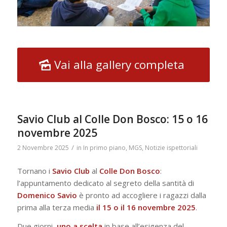
Vai alla gallery completa
Savio Club al Colle Don Bosco: 15 o 16
novembre 2025
/
2 Novembre 2025
in
In primo piano
,
MGS
,
Notizie ispettoriali
Tornano i
Savio
Club
al
Colle
Don Bosco
:
l’appuntamento dedicato al segreto della santità di
Domenico Savio
è pronto ad accogliere i ragazzi dalla
prima alla terza media
il 15 o il 16 novembre 2025
.
Due giorni,
uno a scelta
in base all’esigenza del