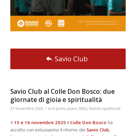
Savio Club
Savio Club al Colle Don Bosco: due
giornate di gioia e spiritualità
/
21 Novembre 2025
in
In primo piano
,
MGS
,
Notizie ispettoriali
Il
15 e 16 novembre 2025
il
Colle Don Bosco
ha
accolto con entusiasmo il ritorno dei
Savio Club
,