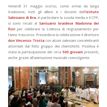
Venerdì 31 maggio scorso, come ormai da lunga
tradizione, tutti gli allievi e i docenti dell’
Istituto
Salesiano di Bra
, in particolare la scuola media e il CFP,
si sono recati al
Santuario braidese Madonna dei
fiori
per celebrare la S.Messa di ringraziamento per
l’anno trascorso. Presiedeva la celebrazione il direttore
don Vincenzo Trotta
con alcuni salesiani concelebranti
attorniati dal folto gruppo dei chierichetti. Positiva è
stata la partecipazione dei circa
500 giovani
presenti,
anche grazie all’animazione musicale coinvolgente.