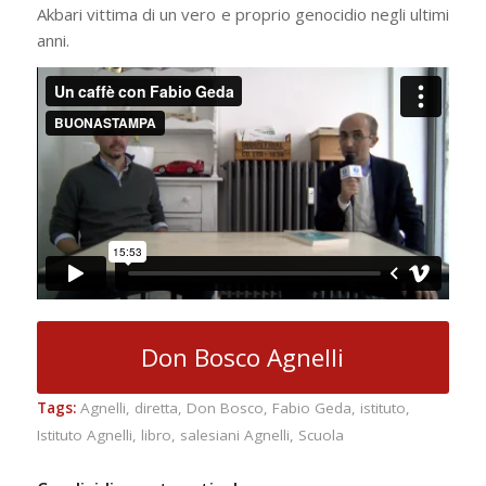
Akbari vittima di un vero e proprio genocidio negli ultimi
anni.
Don Bosco Agnelli
Tags:
Agnelli
,
diretta
,
Don Bosco
,
Fabio Geda
,
istituto
,
Istituto Agnelli
,
libro
,
salesiani Agnelli
,
Scuola