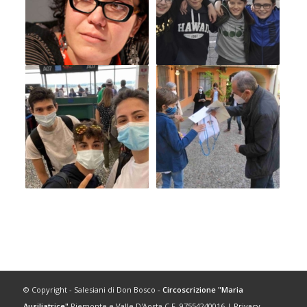
© Copyright - Salesiani di Don Bosco -
Circoscrizione "Maria
Ausiliatrice"
Piemonte e Valle D'Aosta C.F. 97554240016 |
Privacy