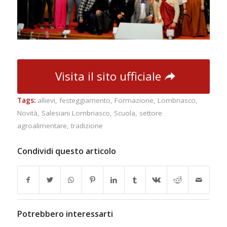
Visita il sito ufficiale
Tags:
allievi
,
festeggiamento
,
Formazione
,
Lombriasco
,
Novità
,
Salesiani Lombriasco
,
Scuola
,
settore
agroalimentare
,
tradizione
Condividi questo articolo
Potrebbero interessarti