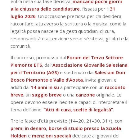
entra nella sua fase decisiva:
mancano pochi giorni
alla chiusura delle candidature
, fissata per il
31
luglio 2026
. Un’occasione preziosa per chi desidera
raccontare, attraverso la scrittura o la musica, come la
legalità possa nascere da gesti quotidiani di cura,
responsabilità e attenzione verso sé stessi, gli altri e la
comunità.
Il concorso, promosso dal
Forum del Terzo Settore
Piemonte ETS
, dall’
Associazione Giovanile Salesiana
per il Territorio (AGS)
e sostenuto dai
Salesiani Don
Bosco Piemonte e Valle d’Aosta
, invita giovani e
adulti dai
14 anni in su
a partecipare con un
racconto
breve
, un
saggio breve
o una
canzone
originale. Le
opere devono essere inedite e capaci di interpretare il
tema dell’anno:
“Atti di cura, scelte di legalità”
.
Tre le fasce d’età previste (14–20, 21–30, 31+), con
premi in denaro
,
borse di studio presso la Scuola
Holden
e
menzioni speciali
dedicate ai giovani del