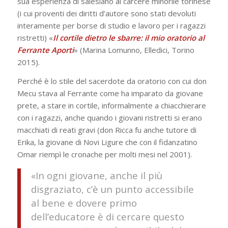
sua esperienza di salesiano al carcere minorile torinese
(i cui proventi dei diritti d’autore sono stati devoluti
interamente per borse di studio e lavoro per i ragazzi
ristretti) «
Il cortile dietro le sbarre: il mio oratorio al
Ferrante Aporti
» (Marina Lomunno, Elledici, Torino
2015).
Perché è lo stile del sacerdote da oratorio con cui don
Mecu stava al Ferrante come ha imparato da giovane
prete, a stare in cortile, informalmente a chiacchierare
con i ragazzi, anche quando i giovani ristretti si erano
macchiati di reati gravi (don Ricca fu anche tutore di
Erika, la giovane di Novi Ligure che con il fidanzatino
Omar riempì le cronache per molti mesi nel 2001).
«In ogni giovane, anche il più
disgraziato, c’è un punto accessibile
al bene e dovere primo
dell’educatore è di cercare questo