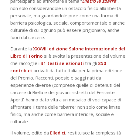
partecipanti ad affrontare il tema “
Dietro le sbarre
”,
non solo considerandole un ostacolo fisico alla libertà
personale, ma guardandole pure come una forma di
barriera psicologica, sociale, comportamentale o anche
culturale di cui ognuno può essere prigioniero, anche
fuori dal carcere.
Durante la
XXXVIII edizione Salone Internazionale del
Libro di Torino
si è svolta la presentazione del volume
che raccoglie i
31 testi selezionati
tra gli
850
contributi
arrivati da tutta Italia per la prima edizione
del Premio. Racconti, poesie e saggi nati da
esperienze diverse (comprese quelle di detenuti del
carcere di Biella e dei giovani ristretti del Ferrante
Aporti) hanno dato vita a un mosaico di voci capace di
affrontare il tema delle “sbarre” non solo come limite
fisico, ma anche come barriera interiore, sociale e
culturale.
Il volume, edito da
Elledici
, restituisce la complessità