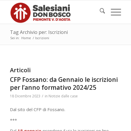
Tag Archivio per: Iscrizioni
Sei in:
Home
/
Iscrizioni
Articoli
CFP Fossano: da Gennaio le iscrizioni
per l’anno formativo 2024/25
/
18 Dicembre 2023
in
Notizie dalle case
Dal sito del CFP di Fossano.
***
Dal
18 gennaio
prendono il via le iscrizioni on line