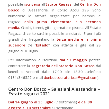
possibile
iscriversi
all
’Estate Ragazzi
del
Centro Don
Bosco
di Alessandria, in Corso Acqui 398. Sono
numerose le attività organizzate per bambini e
ragazzi
dalla prima elementare alla seconda
media.
Giochi, tornei, gite, giornate in piscina. All’Estate
Ragazzi di certo sarà impossibile annoiarsi. E per i più
grandi che frequentano la
terza media e la prima
superiore
c’è “
Estadò
“, con attività e gite dal 28
giugno al 30 luglio.
Per informazioni e iscrizioni,
dal 17 maggio
potete
contattare la
segreteria dell’oratorio Don Bosco
dal
lunedì al venerdì dalle 17.00 alle 18.30 (telefono
0131/346527 e-mail
donboscooratorio.al@gmail.com
).
Centro Don Bosco – Salesiani Alessandria –
Estate ragazzi 2021
Dal 14 giugno al 30 luglio
(7 settimane)
e dal 30
agosto al 10 settembre
(2 settimane)