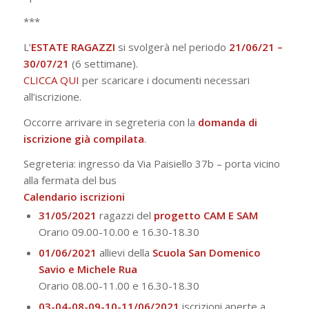
***
L’
ESTATE RAGAZZI
si svolgerà nel periodo
21/06/21 –
30/07/21
(6 settimane).
CLICCA QUI
per scaricare i documenti necessari
all’iscrizione.
Occorre arrivare in segreteria con la
domanda di
iscrizione già compilata
.
Segreteria:
ingresso da Via Paisiello 37b – porta vicino
alla fermata del bus
Calendario iscrizioni
31/05/2021
ragazzi
del
progetto CAM E SAM
Orario 09.00-10.00 e 16.30-18.
30
01/06/2021
allievi della
Scuola San Domenico
Savio e Michele Rua
Orario 08.00-11.00 e 16.30-18.
30
03-04-08-09-10-11/06/2021
iscrizioni aperte a