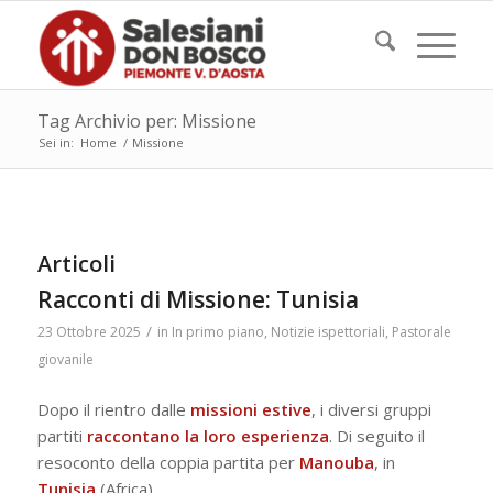
Tag Archivio per: Missione
Sei in:
Home
/
Missione
Articoli
Racconti di Missione: Tunisia
/
23 Ottobre 2025
in
In primo piano
,
Notizie ispettoriali
,
Pastorale
giovanile
Dopo il rientro dalle
missioni estive
, i diversi gruppi
partiti
raccontano la loro esperienza
. Di seguito il
resoconto della coppia partita per
Manouba
, in
Tunisia
(Africa).