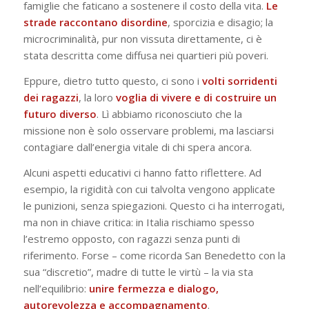
famiglie che faticano a sostenere il costo della vita.
Le
strade raccontano disordine
, sporcizia e disagio; la
microcriminalità, pur non vissuta direttamente, ci è
stata descritta come diffusa nei quartieri più poveri.
Eppure, dietro tutto questo, ci sono i
volti sorridenti
dei ragazzi
, la loro
voglia di vivere e di costruire un
futuro diverso
. Lì abbiamo riconosciuto che la
missione non è solo osservare problemi, ma lasciarsi
contagiare dall’energia vitale di chi spera ancora.
Alcuni aspetti educativi ci hanno fatto riflettere. Ad
esempio, la rigidità con cui talvolta vengono applicate
le punizioni, senza spiegazioni. Questo ci ha interrogati,
ma non in chiave critica: in Italia rischiamo spesso
l’estremo opposto, con ragazzi senza punti di
riferimento. Forse – come ricorda San Benedetto con la
sua
“discretio”
, madre di tutte le virtù – la via sta
nell’equilibrio:
unire fermezza e dialogo,
autorevolezza e accompagnamento
.