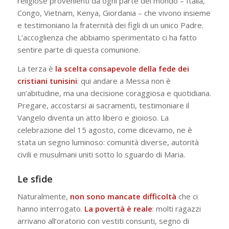
religiose provenienti da ogni parte del mondo – Italia,
Congo, Vietnam, Kenya, Giordania – che vivono insieme
e testimoniano la fraternità dei figli di un unico Padre.
L’accoglienza che abbiamo sperimentato ci ha fatto
sentire parte di questa comunione.
La terza è
la scelta consapevole della fede dei
cristiani tunisini
: qui andare a Messa non è
un’abitudine, ma una decisione coraggiosa e quotidiana.
Pregare, accostarsi ai sacramenti, testimoniare il
Vangelo diventa un atto libero e gioioso. La
celebrazione del 15 agosto, come dicevamo, ne è
stata un segno luminoso: comunità diverse, autorità
civili e musulmani uniti sotto lo sguardo di Maria.
Le sfide
Naturalmente,
non sono mancate difficoltà
che ci
hanno interrogato.
La povertà è reale
: molti ragazzi
arrivano all’oratorio con vestiti consunti, segno di