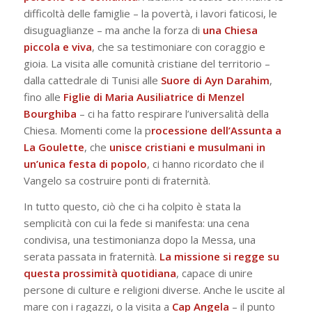
difficoltà delle famiglie – la povertà, i lavori faticosi, le
disuguaglianze – ma anche la forza di
una Chiesa
piccola e viva
, che sa testimoniare con coraggio e
gioia. La visita alle comunità cristiane del territorio –
dalla cattedrale di Tunisi alle
Suore di Ayn Darahim
,
fino alle
Figlie di Maria Ausiliatrice di Menzel
Bourghiba
– ci ha fatto respirare l’universalità della
Chiesa. Momenti come la p
rocessione dell’Assunta a
La Goulette
, che
unisce cristiani e musulmani in
un’unica festa di popolo
, ci hanno ricordato che il
Vangelo sa costruire ponti di fraternità.
In tutto questo, ciò che ci ha colpito è stata la
semplicità con cui la fede si manifesta: una cena
condivisa, una testimonianza dopo la Messa, una
serata passata in fraternità.
La missione si regge su
questa prossimità quotidiana
, capace di unire
persone di culture e religioni diverse. Anche le uscite al
mare con i ragazzi, o la visita a
Cap Angela
– il punto