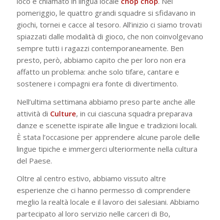
loco e chiamato in lingua locale
chop
chop
. Nel
pomeriggio, le quattro grandi squadre si sfidavano in
giochi, tornei e cacce al tesoro. All’inizio ci siamo trovati
spiazzati dalle modalità di gioco, che non coinvolgevano
sempre tutti i ragazzi contemporaneamente. Ben
presto, però, abbiamo capito che per loro non era
affatto un problema: anche solo tifare, cantare e
sostenere i compagni era fonte di divertimento.
Nell’ultima settimana abbiamo preso parte anche alle
attività di
Culture
, in cui ciascuna squadra preparava
danze e scenette ispirate alle lingue e tradizioni locali.
È stata l’occasione per apprendere alcune parole delle
lingue tipiche e immergerci ulteriormente nella cultura
del Paese.
Oltre al centro estivo, abbiamo vissuto altre
esperienze che ci hanno permesso di comprendere
meglio la realtà locale e il lavoro dei salesiani. Abbiamo
partecipato al loro servizio nelle carceri di Bo,