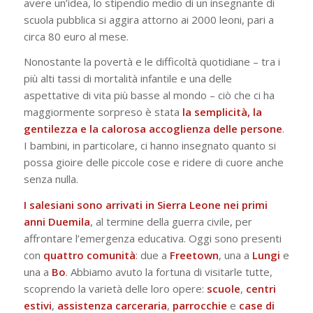
avere un’idea, lo stipendio medio di un insegnante di
scuola pubblica si aggira attorno ai 2000 leoni, pari a
circa 80 euro al mese.
Nonostante la povertà e le difficoltà quotidiane – tra i
più alti tassi di mortalità infantile e una delle
aspettative di vita più basse al mondo – ciò che ci ha
maggiormente sorpreso è stata
la semplicità, la
gentilezza e la calorosa accoglienza delle persone
.
I bambini, in particolare, ci hanno insegnato quanto si
possa gioire delle piccole cose e ridere di cuore anche
senza nulla.
I salesiani sono arrivati in Sierra Leone nei primi
anni Duemila
, al termine della guerra civile, per
affrontare l’emergenza educativa. Oggi sono presenti
con
quattro
comunità
: due a
Freetown
, una a
Lungi
e
una a
Bo
. Abbiamo avuto la fortuna di visitarle tutte,
scoprendo la varietà delle loro opere:
scuole
,
centri
estivi
,
assistenza
carceraria
,
parrocchie
e
case
di