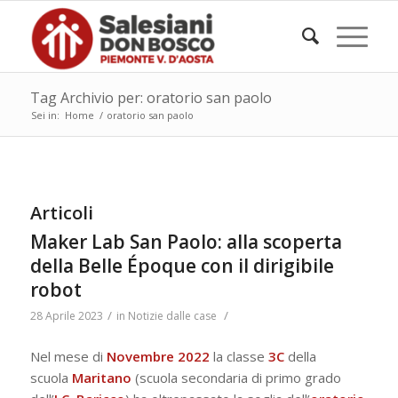
Tag Archivio per: oratorio san paolo
Sei in:
Home
/
oratorio san paolo
Articoli
Maker Lab San Paolo: alla scoperta
della Belle Époque con il dirigibile
robot
/
/
28 Aprile 2023
in
Notizie dalle case
Nel mese di
Novembre 2022
la classe
3C
della
scuola
Maritano
(scuola secondaria di primo grado