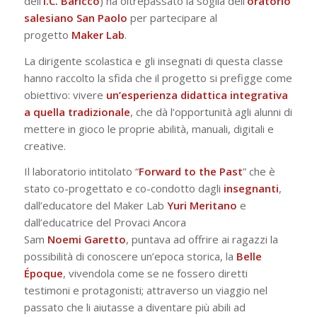
dell’
I.C. Baricco
) ha oltrepassato la soglia dell’
oratorio
salesiano San Paolo
per partecipare al
progetto
Maker Lab
.
La dirigente scolastica e gli insegnati di questa classe
hanno raccolto la sfida che il progetto si prefigge come
obiettivo: vivere
un’esperienza didattica integrativa
a quella tradizionale
, che dà l’opportunità agli alunni di
mettere in gioco le proprie abilità, manuali, digitali e
creative.
Il laboratorio intitolato “
Forward to the Past
” che è
stato co-progettato e co-condotto dagli
insegnanti
,
dall’educatore del Maker Lab
Yuri
Meritano
e
dall’educatrice del Provaci Ancora
Sam
Noemi
Garetto
, puntava ad offrire ai ragazzi la
possibilità di conoscere un’epoca storica, la
Belle
Époque
, vivendola come se ne fossero diretti
testimoni e protagonisti; attraverso un viaggio nel
passato che li aiutasse a diventare più abili ad