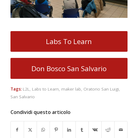
Labs To Learn
Don Bosco San Salvario
Tags:
L2L
,
Labs to Learn
,
maker lab
,
Oratorio San Luigi
,
San Salvario
Condividi questo articolo