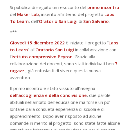
Si pubblica di seguito un resoconto del
primo
incontro
del
Maker
Lab
, inserito all’interno del progetto
Labs
To Learn
, dell’
Oratorio San Luigi
di
San
Salvario
.
***
Giovedì 15 dicembre 2022
è iniziato il progetto “
Labs
to Learn
” all’
Oratorio San Luigi
in collaborazione con
l’
istituto comprensivo Peyron
. Grazie alla
collaborazione dei docenti, sono stati individuati ben
7
ragazzi
, già entusiasti di vivere questa nuova
avventura.
Il primo incontro è stato vissuto all’insegna
dell’accoglienza e della condivisione
, due parole
abituali nell’ambito dell’educazione ma forse un po’
lontane dalla consueta esperienza di scuola e di
apprendimento. Dopo aver risposto ad alcune
domande in merito al progetto, sono state fatte alcune
attività con l’obiettivo di condividere un po’ di aspetti