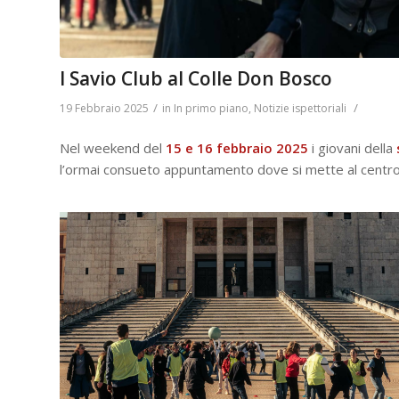
I Savio Club al Colle Don Bosco
/
/
19 Febbraio 2025
in
In primo piano
,
Notizie ispettoriali
Nel weekend del
15 e 16 febbraio 2025
i giovani della
l’ormai consueto appuntamento dove si mette al centro d