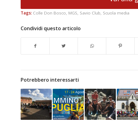
Tags:
Colle Don Bosco
,
MGS
,
Savio Club
,
Scuola media
Condividi questo articolo
Potrebbero interessarti