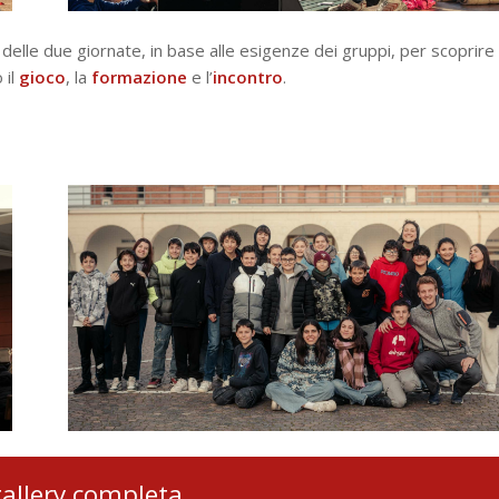
 delle due giornate, in base alle esigenze dei gruppi, per scoprire
 il
gioco
, la
formazione
e l’
incontro
.
gallery completa