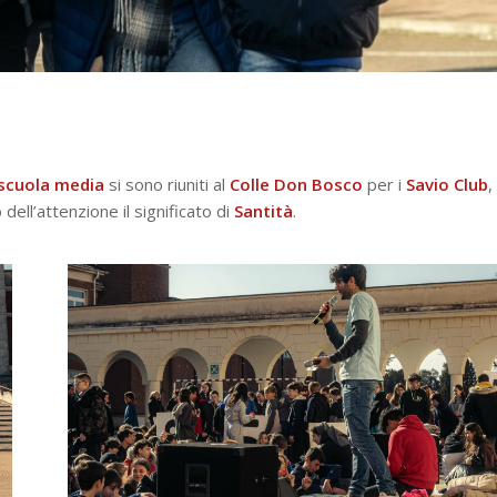
scuola
media
si sono riuniti al
Colle Don Bosco
per i
Savio
Club
,
ell’attenzione il significato di
Santità
.