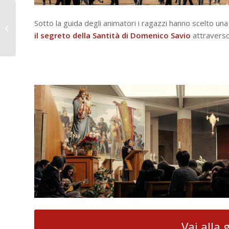
Cinema Agnelli:
Sotto la guida degli animatori i ragazzi hanno scelto una
intervista a Ilham
Mohamed Osman dal
il segreto della Santità di Domenico Savio
attraverso
film “Non dirmi che...
Vai alla 