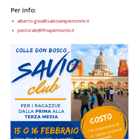
Per info:
alberto.goia@salesianipiemonte.it
pastorale@fmapiemonte.it