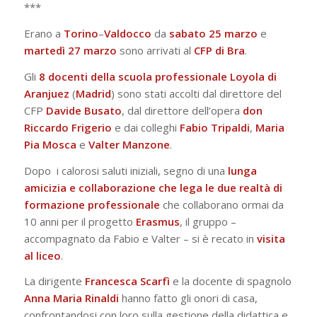
***
Erano a
Torino
–
Valdocco
da
sabato 25 marzo
e
martedì 27 marzo
sono arrivati al
CFP di Bra
.
Gli
8 docenti della scuola professionale Loyola di
Aranjuez
(
Madrid
) sono stati accolti dal direttore del
CFP
Davide
Busato
, dal direttore dell’opera
don
Riccardo
Frigerio
e dai colleghi
Fabio
Tripaldi
,
Maria
Pia
Mosca
e
Valter
Manzone
.
Dopo i calorosi saluti iniziali, segno di una
lunga
amicizia e collaborazione che lega le due realtà
di
formazione
professionale
che collaborano ormai da
10 anni per il progetto
Erasmus
, il gruppo –
accompagnato da Fabio e Valter – si è recato in
visita
al liceo
.
La dirigente
Francesca
Scarfì
e la docente di spagnolo
Anna
Maria
Rinaldi
hanno fatto gli onori di casa,
confrontandosi con loro sulla gestione della didattica e