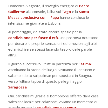
Domenica 6 agosto, il risveglio energico di
Padre
Guillerme
alla console, l’alba sul
Tago
e la
Santa
Messa conclusiva con il Papa
hanno concluso le
intensissime giornate a Lisbona.
Al pomeriggio, c’è stato ancora spazio per la
condivisione per fasce d’età
, una preziosa occasione
per donare le proprie sensazioni ed emozioni agli altri
ed arricchire se stessi facendo tesoro delle parole
altrui.
Il giorno successivo… tutti in partenza per
Fatima
!
Ascoltiamo la storia del luogo, visitiamo il Santuario e
saliamo subito sul pullman per spostarci in Spagna,
verso l’ultima tappa di questo pellegrinaggio:
Saragozza
.
Qui, carichissimi grazie al bombolone offerto dalla casa
salesiana locale per colazione, viviamo un momento di
grande unione: la
condivisione per centri
.