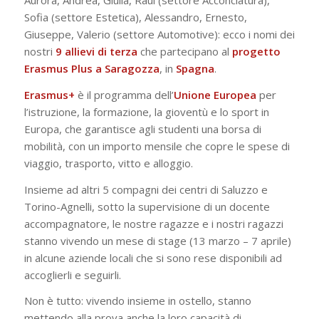
Aurora, Andrea, Giulia, Raul (settore Acconciatura),
Sofia (settore Estetica), Alessandro, Ernesto,
Giuseppe, Valerio (settore Automotive): ecco i nomi dei
nostri
9 allievi di terza
che partecipano al
progetto
Erasmus Plus a Saragozza
, in
Spagna
.
Erasmus+
è il programma dell’
Unione Europea
per
l’istruzione, la formazione, la gioventù e lo sport in
Europa, che garantisce agli studenti una borsa di
mobilità, con un importo mensile che copre le spese di
viaggio, trasporto, vitto e alloggio.
Insieme ad altri 5 compagni dei centri di Saluzzo e
Torino-Agnelli, sotto la supervisione di un docente
accompagnatore, le nostre ragazze e i nostri ragazzi
stanno vivendo un mese di stage (13 marzo – 7 aprile)
in alcune aziende locali che si sono rese disponibili ad
accoglierli e seguirli.
Non è tutto: vivendo insieme in ostello, stanno
mettendo alla prova anche la loro capacità di