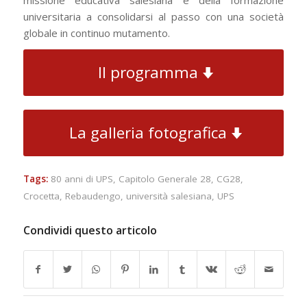
universitaria a consolidarsi al passo con una società
globale in continuo mutamento.
Il programma
La galleria fotografica
Tags:
80 anni di UPS
,
Capitolo Generale 28
,
CG28
,
Crocetta
,
Rebaudengo
,
università salesiana
,
UPS
Condividi questo articolo