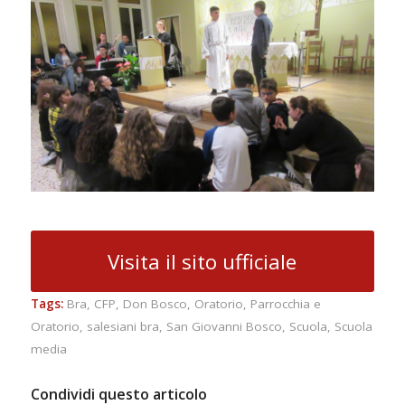
Visita il sito ufficiale
Tags:
Bra
,
CFP
,
Don Bosco
,
Oratorio
,
Parrocchia e
Oratorio
,
salesiani bra
,
San Giovanni Bosco
,
Scuola
,
Scuola
media
Condividi questo articolo