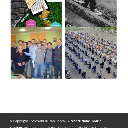
© Copyright - Salesiani di Don Bosco -
Circoscrizione "Maria
Ausiliatrice"
Piemonte e Valle D'Aosta C.F. 97554240016 |
Privacy