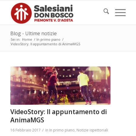
Blog - Ultime notizie
Sei in:
Home
/
In primo piano
/
VideoStory: II appuntamento di AnimaMGS
VideoStory: II appuntamento di
AnimaMGS
/
16 Febbraio 2017
in
In primo piano
,
Notizie ispettoriali