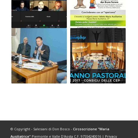
© Copyright - Salesiani di Don Bosco -
Circoscrizione "Maria
Ausiliatrice"
Piemonte e Valle D'Aosta C.F. 97554240016 |
Privacy