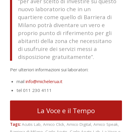
“per aver scelto di investire su questo
nuovo laboratorio che in un
quartiere come quello di Barriera di
Milano potrà diventare un vero e
proprio punto di riferimento per gli
abitanti della zona che necessitano
di usufruire dei servizi messi a
disposizione gratuitamente”.
Per ulteriori informazioni sui laboratori:
mail
info@michelerua.it
tel 011 230 4111
La Voce e il Tempo
Tags:
Acutis Lab
,
Amico Click
,
Amico Digital
,
Amico Speak
,
Barriera di Milano
,
Carlo Acutis
,
Carlo Acutis Lab
,
La Voce e