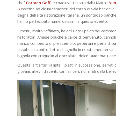
chef
Corrado
Goffi
e coadiuvati in sala dalla Maitre
Nun
B
insieme ad alcuni camerieri del corso di Sala bar della
degna dell’alta ristorazione italiana, un sontuoso banchet
hanno partecipato numerosissimi a questo evento.
Il menù, molto raffinato, ha deliziato i palati dei commen
ristoratori. Amuse bouche e calice di benvenuto, cannoli a
manzo con pesto di prezzemolo, peperoni e perla di parmi
ossobuco, controfiletto di agnello in crosta mediterrane
bignola con craquelin al cioccolato, dolce Diadema. Pane
Questa la “carte”, la lista, i piatti in successione, servit
giovani, allievi, discenti, cari, sinceri, illuminati dalla bel