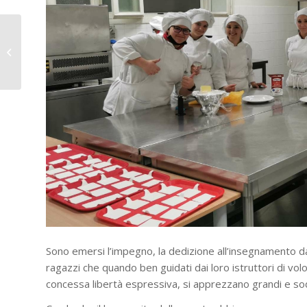
“Capolavori”: le
aziende lodano il
valore degli studenti
CNOS-FAP...
Sono emersi l’impegno, la dedizione all’insegnamento da
ragazzi che quando ben guidati dai loro istruttori di vo
concessa libertà espressiva, si apprezzano grandi e sodd