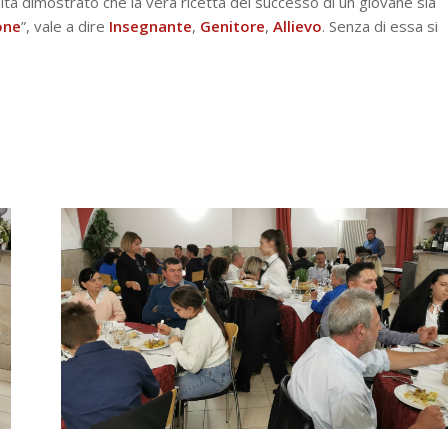
lta dimostrato che la vera ricetta del successo di un giovane sia
one
”, vale a dire
Insegnante
,
Genitore
,
Allievo
. Senza di essa si