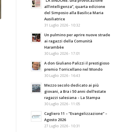
“LA SINDONE: una provocazione
all’intelligenza”, quarta edizione
del Simposio alla Basilica Maria
Ausiliatrice
31 Luglio 2026 - 10:32
Un pulmino per aprire nuove strade
ai ragazzi della Comunità
Harambèe
30 Luglio 2026 - 17:01
A don Giuliano Palizzi il prestigioso
premio Torricellano nel Mondo
30 Luglio 2026 - 16:43
Mezzo secolo dedicato ai più
giovani, a Bra i 50 anni dell’estate
ragazzi salesiana – La Stampa
30 Luglio 2026 - 11:05
Cagliero 11 – “Evangelizzazione” –
Agosto 2026
27 Luglio 2026 - 10:31