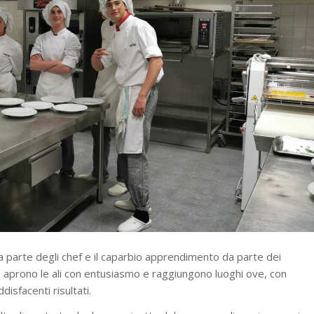
 parte degli chef e il caparbio apprendimento da parte dei
lo aprono le ali con entusiasmo e raggiungono luoghi ove, con
isfacenti risultati.