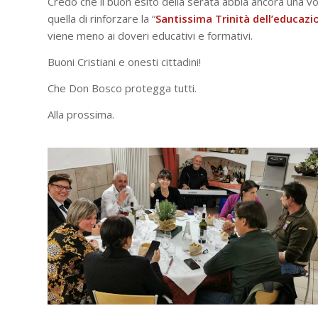
Credo che il buon esito della serata abbia ancora una vo
quella di rinforzare la “
Santissima Trinità dell’educazi
viene meno ai doveri educativi e formativi.
Buoni Cristiani e onesti cittadini!
Che Don Bosco protegga tutti.
Alla prossima.