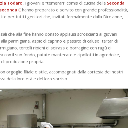
zia
Todaro
, i giovani e “temerari” comis di cucina della
Seconda
seconda
C
hanno preparato e servito con grande professionalità
to per tutti i genitori che, invitati formalmente dalla Direzione,
sali che alla fine hanno donato applausi scroscianti ai giovani
lla parmigiana, aspic di caprino e passito di caluso, tartar di
giano, tortelli ripieni di seirass e borragine con ragù di
a con il suo fondo, patate mantecate e cipollotti in agrodolce,
 di produzione propria.
i con orgoglio filiale e stile, accompagnati dalla cortesia dei nostri
lezza della loro età e del loro sorriso.