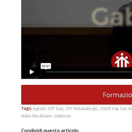
Formazio
Tags:
Agnelli
,
CFP Day
,
CFP Rebaudengo
,
CNOS Fap San B
Make the dream
,
Valdocco
Condividi questo articolo