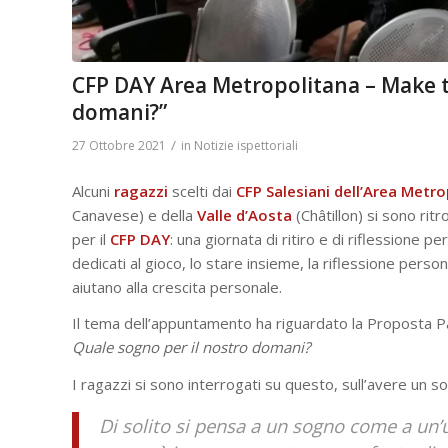
CFP DAY Area Metropolitana – Make t
domani?”
/
27 Ottobre 2021
in
Notizie ispettoriali
Alcuni
ragazzi
scelti dai
CFP Salesiani dell’Area Metr
Canavese) e della
Valle d’Aosta
(Châtillon) si sono ritr
per il
CFP DAY
: una giornata di ritiro e di riflessione 
dedicati al gioco, lo stare insieme, la riflessione perso
aiutano alla crescita personale.
Il tema dell’appuntamento ha riguardato la Proposta 
Quale sogno per il nostro domani?
I ragazzi si sono interrogati su questo, sull’avere un s
Di solito si pensa a un sogno come a un’u