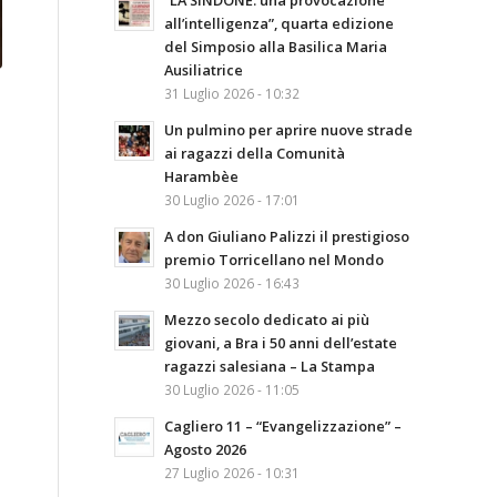
“LA SINDONE: una provocazione
all’intelligenza”, quarta edizione
del Simposio alla Basilica Maria
Ausiliatrice
31 Luglio 2026 - 10:32
Un pulmino per aprire nuove strade
ai ragazzi della Comunità
Harambèe
30 Luglio 2026 - 17:01
A don Giuliano Palizzi il prestigioso
premio Torricellano nel Mondo
30 Luglio 2026 - 16:43
Mezzo secolo dedicato ai più
giovani, a Bra i 50 anni dell’estate
ragazzi salesiana – La Stampa
30 Luglio 2026 - 11:05
Cagliero 11 – “Evangelizzazione” –
Agosto 2026
27 Luglio 2026 - 10:31