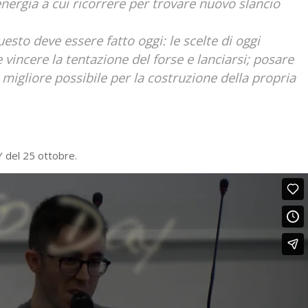
nergia a cui ricorrere per trovare nuovo slancio
sto deve essere fatto oggi: le scelte di oggi
vincere la tentazione del forse e lanciarsi; posare
migliore possibile per la costruzione della propria
Y del 25 ottobre.