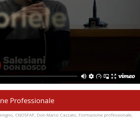
ne Professionale
enigno
,
CNOSFAP
,
Don Marco Cazzato
,
Formazione professionale
,