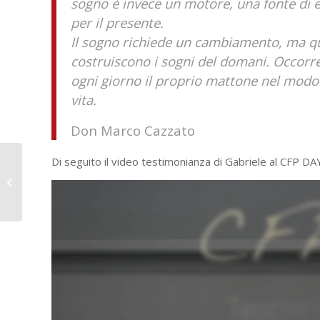
sogno è invece un motore, una fonte di e
per il presente.
Il sogno richiede un cambiamento, ma que
costruiscono i sogni del domani. Occorre 
ogni giorno il proprio mattone nel modo 
vita.
Don Marco Cazzato
Agorà della Parità,
Di seguito il video testimonianza di Gabriele al CFP DA
lettera al presidente
Draghi: “Risorse per
alunni...