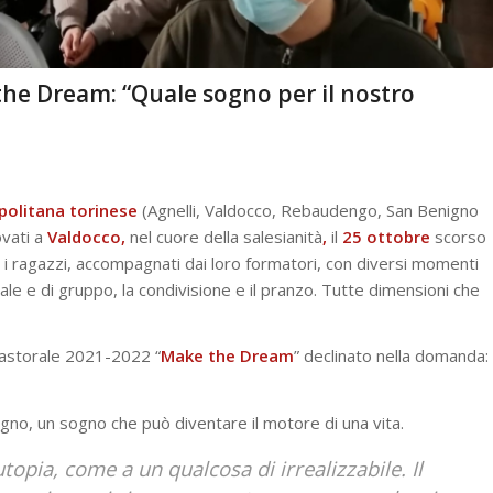
he Dream: “Quale sogno per il nostro
opolitana torinese
(Agnelli, Valdocco, Rebaudengo, San Benigno
ovati a
Valdocco,
nel cuore della salesianità
,
il
25 ottobre
scorso
per i ragazzi, accompagnati dai loro formatori, con diversi momenti
nale e di gruppo, la condivisione e il pranzo. Tutte dimensioni che
Pastorale 2021-2022 “
Make the Dream
” declinato nella domanda:
ogno, un sogno che può diventare il motore di una vita.
topia, come a un qualcosa di irrealizzabile. Il